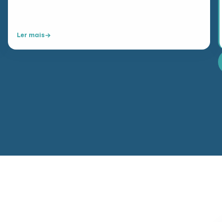
Como parte das comemorações pelos seus 40 anos, a
SIM - Caixa de Assistência à Saúde acaba de lançar seu…
Ler mais