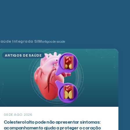
Saúde Integrada SIM
artigos de saúde
ARTIGOS DE SAÚDE
08 DE AGO. 2026
Colesterol alto pode não apresentar sintomas:
acompanhamento ajuda a proteger o coração
O colesterol desempenha funções importantes no