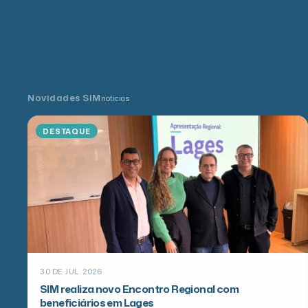
Novidades SIM
notícias
NOTÍCIAS
07 DE AGO. 2026
BESC, uma trajetória que continua viva na memória
de Santa Catarina