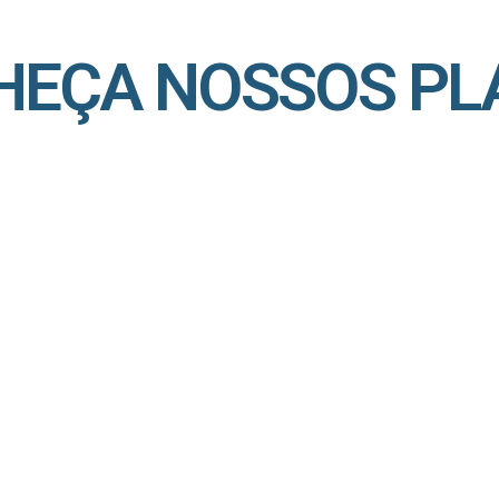
HEÇA NOSSOS PL
SIM Família
,