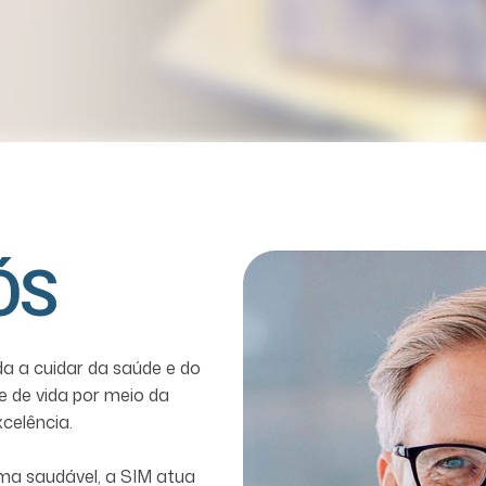
ÓS
da a cuidar da saúde e do
e de vida por meio da
celência.
ma saudável, a SIM atua
elações de confiança,