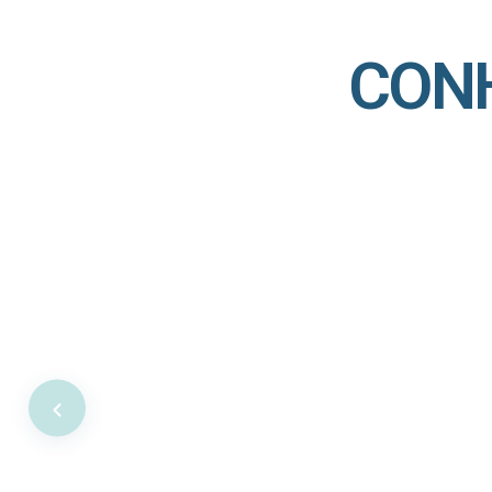
CON
SIM Saúde
Cobertura completa para você. Tenha acesso a consultas
exames e internações com toda a tranquilidade que você
merece.
Saiba Mais