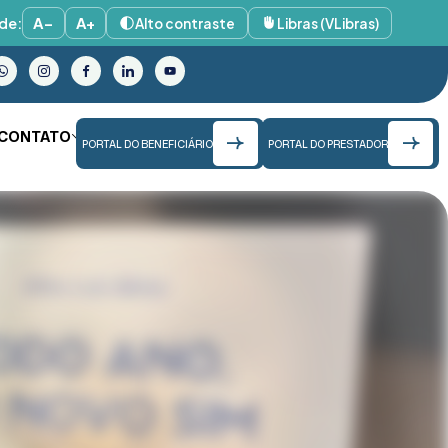
de:
A−
A+
Alto contraste
Libras (VLibras)
CONTATO
PORTAL DO BENEFICIÁRIO
PORTAL DO PRESTADOR