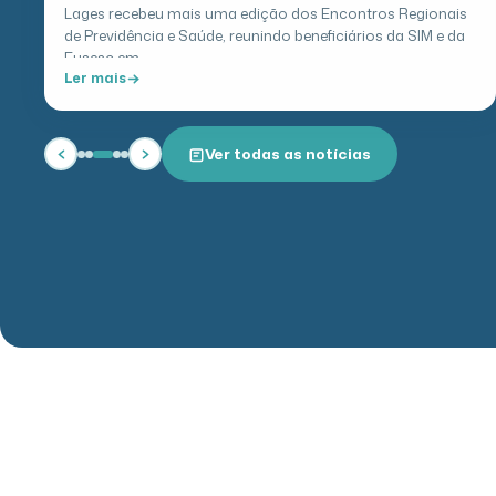
Da esquerda para a direita: os primeiros empregados
contratados do BESC, Ewaldo Moritz, Maurício Rousseau,
Napoleão Xavier do Amarante, Alcídio…
Ler mais
Ver todas as notícias