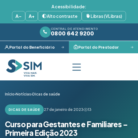
Acessibilidade:
A−
A+
Alto contraste
Libras (VLibras)
CENTRAL DE ATENDIMENTO
0800 642 9200
Portal do Beneficiário
Portal do Prestador
Início
›
Notícias
›
Dicas de saúde
27 de janeiro de 2023
13
DICAS DE SAÚDE
Curso para Gestantes e Familiares –
Primeira Edição 2023