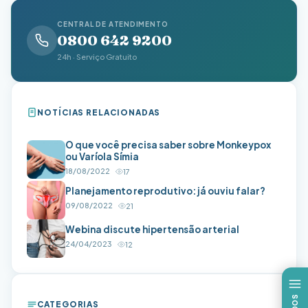
CENTRAL DE ATENDIMENTO
0800 642 9200
24h · Serviço Gratuito
NOTÍCIAS RELACIONADAS
O que você precisa saber sobre Monkeypox
ou Varíola Símia
18/08/2022
17
Planejamento reprodutivo: já ouviu falar?
09/08/2022
21
Webina discute hipertensão arterial
24/04/2023
12
CATEGORIAS