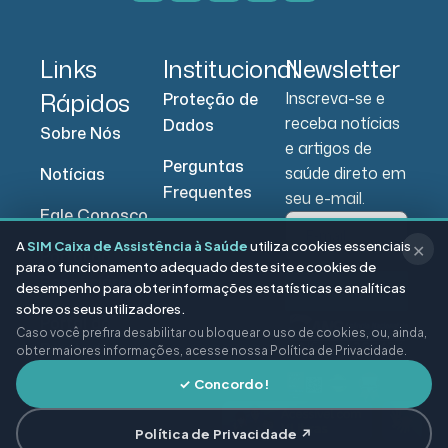
Links
Institucional
Newsletter
Rápidos
Inscreva-se e
Proteção de
receba notícias
Dados
Sobre Nós
e artigos de
Perguntas
saúde direto em
Notícias
Frequentes
seu e-mail.
Fale Conosco
A
SIM Caixa de Assistência à Saúde
utiliza cookies essenciais
✕
Portal do
para o funcionamento adequado deste site e cookies de
Beneficiário
desempenho para obter informações estatísticas e analíticas
Enviar
sobre os seus utilizadores.
Portal do
Caso você prefira desabilitar ou bloquear o uso de cookies, ou, ainda,
Prestador
obter maiores informações, acesse nossa Política de Privacidade.
✓ Concordo!
Política de Privacidade ↗