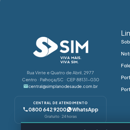
Li
Sob
Not
Fal
Rua Vinte e Quatro de Abril, 2977
Port
Centro · Palhoça/SC · CEP 88131-030
central@simplanodesaude.com.br
Por
CENTRAL DE ATENDIMENTO
0800 642 9200
WhatsApp
Gratuito · 24 horas