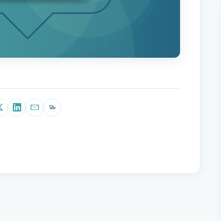
p
book
X (Twitter)
LinkedIn
E-mail
Copiar link