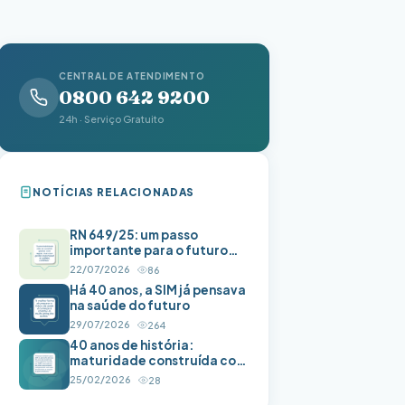
CENTRAL DE ATENDIMENTO
0800 642 9200
24h · Serviço Gratuito
NOTÍCIAS RELACIONADAS
RN 649/25: um passo
importante para o futuro
das autogestões
22/07/2026
86
Há 40 anos, a SIM já pensava
na saúde do futuro
29/07/2026
264
40 anos de história:
maturidade construída com
responsabilidade
25/02/2026
28