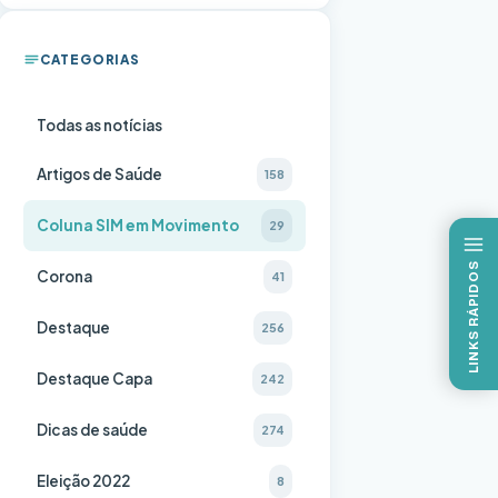
CATEGORIAS
Todas as notícias
Artigos de Saúde
158
Coluna SIM em Movimento
29
LINKS RÁPIDOS
Corona
41
Destaque
256
Destaque Capa
242
Dicas de saúde
274
Eleição 2022
8