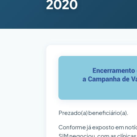
2020
Prezado(a) beneficiário(a).
Conforme já exposto em notíci
SIM negociou, com as clínicas