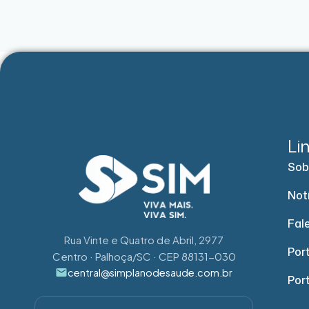
Li
Sob
Not
Fal
Rua Vinte e Quatro de Abril, 2977
Port
Centro · Palhoça/SC · CEP 88131-030
central@simplanodesaude.com.br
Por