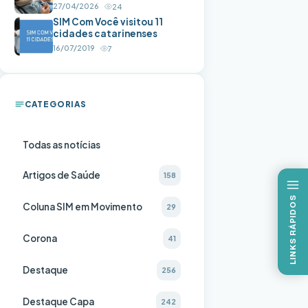
27/04/2026
24
SIM Com Você visitou 11
cidades catarinenses
16/07/2019
7
CATEGORIAS
Todas as notícias
Artigos de Saúde
158
LINKS RÁPIDOS
Coluna SIM em Movimento
29
Corona
41
Destaque
256
Destaque Capa
242