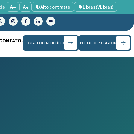
de:
A−
A+
Alto contraste
Libras (VLibras)
CONTATO
PORTAL DO BENEFICIÁRIO
PORTAL DO PRESTADOR