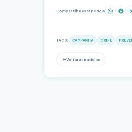
Compartilhe esta notícia
WhatsAp
Face
TAGS:
CAMPANHA
GRIPE
PREV
Voltar às notícias