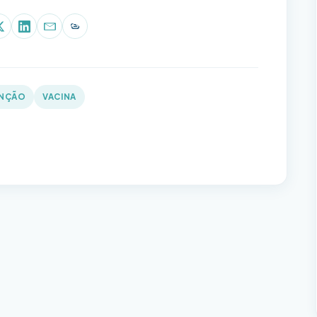
p
book
X (Twitter)
LinkedIn
E-mail
Copiar link
ENÇÃO
VACINA