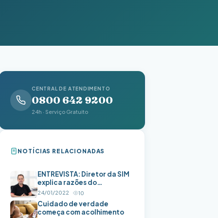
CENTRAL DE ATENDIMENTO
0800 642 9200
24h · Serviço Gratuito
NOTÍCIAS RELACIONADAS
ENTREVISTA: Diretor da SIM
explica razões do
desequilíbrio financeiro
24/01/2022
10
Cuidado de verdade
começa com acolhimento