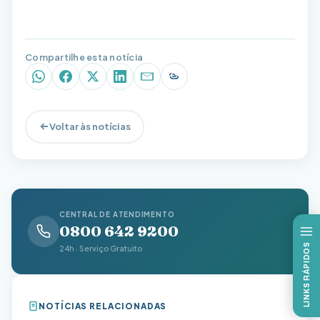
Compartilhe esta notícia
WhatsApp
Facebook
X (Twitter)
LinkedIn
E-mail
Copiar link
Voltar às notícias
CENTRAL DE ATENDIMENTO
0800 642 9200
LINKS RÁPIDOS
24h · Serviço Gratuito
NOTÍCIAS RELACIONADAS