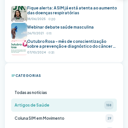
Fique alerta: A SIM já está atenta ao aumento
das doenças respiratórias
18/06/2025
20
Webinar debate saúde masculina
26/11/2021
11
Outubro Rosa – mês de conscientização
sobre a prevenção e diagnóstico do câncer
de mama
07/10/2024
31
CATEGORIAS
Todas as notícias
Artigos de Saúde
158
Coluna SIM em Movimento
29