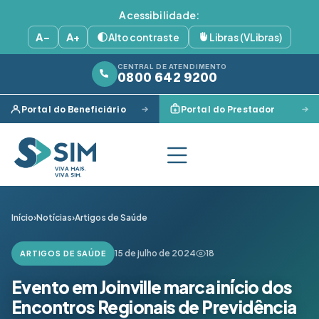
Acessibilidade:
A−
A+
Alto contraste
Libras (VLibras)
CENTRAL DE ATENDIMENTO
0800 642 9200
Portal do Beneficiário
Portal do Prestador
Início
›
Notícias
›
Artigos de Saúde
15 de julho de 2024
18
ARTIGOS DE SAÚDE
Evento em Joinville marca início dos
Encontros Regionais de Previdência