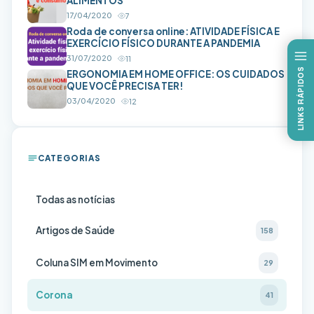
ALIMENTOS
17/04/2020
7
Roda de conversa online: ATIVIDADE FÍSICA E
EXERCÍCIO FÍSICO DURANTE A PANDEMIA
31/07/2020
11
LINKS RÁPIDOS
ERGONOMIA EM HOME OFFICE: OS CUIDADOS
QUE VOCÊ PRECISA TER!
03/04/2020
12
CATEGORIAS
Todas as notícias
Artigos de Saúde
158
Coluna SIM em Movimento
29
Corona
41