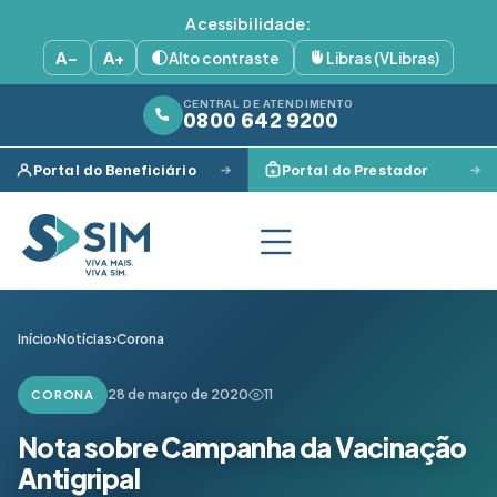
Acessibilidade:
A−
A+
Alto contraste
Libras (VLibras)
CENTRAL DE ATENDIMENTO
0800 642 9200
Portal do Beneficiário
Portal do Prestador
Início
›
Notícias
›
Corona
28 de março de 2020
11
CORONA
Nota sobre Campanha da Vacinação
Antigripal