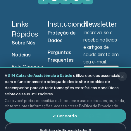
Links
Institucional
Newsletter
Rápidos
Inscreva-se e
Proteção de
receba notícias
Dados
Sobre Nós
e artigos de
Perguntas
saúde direto em
Notícias
Frequentes
seu e-mail.
Fale Conosco
A
SIM Caixa de Assistência à Saúde
utiliza cookies essenciais
✕
Portal do
para o funcionamento adequado deste site e cookies de
Beneficiário
desempenho para obter informações estatísticas e analíticas
Enviar
sobre os seus utilizadores.
Portal do
Caso você prefira desabilitar ou bloquear o uso de cookies, ou, ainda,
Prestador
obter maiores informações, acesse nossa Política de Privacidade.
✓ Concordo!
Política de Privacidade ↗