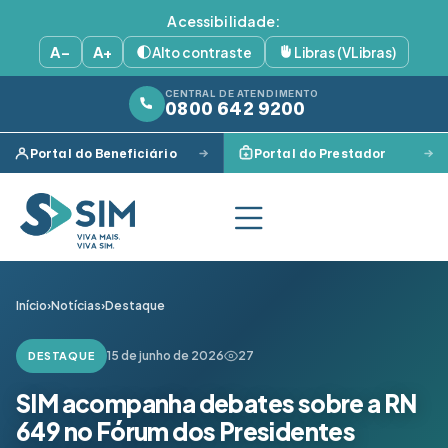
Acessibilidade:
A−
A+
Alto contraste
Libras (VLibras)
CENTRAL DE ATENDIMENTO
0800 642 9200
Portal do Beneficiário
Portal do Prestador
Início
›
Notícias
›
Destaque
15 de junho de 2026
27
DESTAQUE
SIM acompanha debates sobre a RN
649 no Fórum dos Presidentes