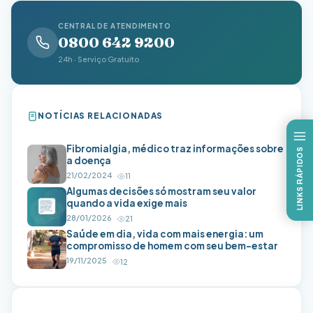
CENTRAL DE ATENDIMENTO
0800 642 9200
24h · Serviço Gratuito
NOTÍCIAS RELACIONADAS
Fibromialgia, médico traz informações sobre
LINKS RÁPIDOS
a doença
21/02/2024
11
Algumas decisões só mostram seu valor
quando a vida exige mais
28/01/2026
21
Saúde em dia, vida com mais energia: um
compromisso de homem com seu bem-estar
19/11/2025
12