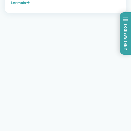
Ler mais
cartões para outros utilizarem ou falsificam documentos
para contratação de planos de saúde. Alguns corretores
de saúde também usam de má-fé quando […]
LINKS RÁPIDOS