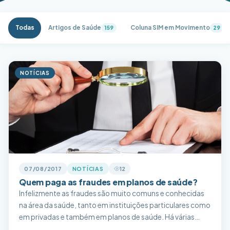
Todas
Artigos de Saúde
Coluna SIM em Movimento
159
29
NOTÍCIAS
07/08/2017
NOTÍCIAS
12
Quem paga as fraudes em planos de saúde?
Infelizmente as fraudes são muito comuns e conhecidas
na área da saúde, tanto em instituições particulares como
em privadas e também em planos de saúde. Há várias
irregularidades, como clientes que emprestam seus