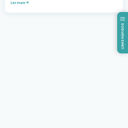
Ler mais
sazonais, podendo também causar pandemias.
Transmissão A Influenza pode ser transmitida de forma
direta por meio das secreções das vias respiratórias […]
LINKS RÁPIDOS