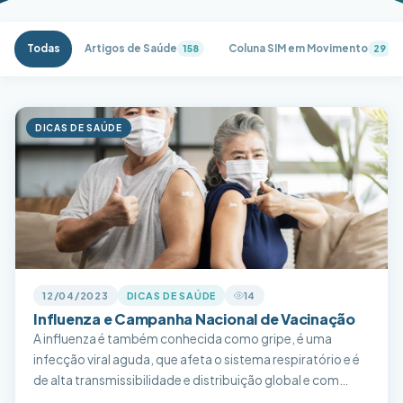
Todas
Artigos de Saúde
Coluna SIM em Movimento
158
29
DICAS DE SAÚDE
12/04/2023
DICAS DE SAÚDE
14
Influenza e Campanha Nacional de Vacinação
A influenza é também conhecida como gripe, é uma
infecção viral aguda, que afeta o sistema respiratório e é
de alta transmissibilidade e distribuição global e com
tendência a se disseminar facilmente em epidemias