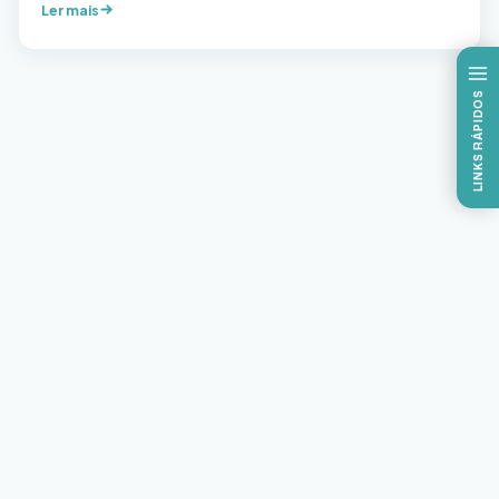
Ler mais
diversos agravos de saúde, cuja prevalência vem
aumentando progressivamente. A epidemia do tabaco é
principal causa de morte, doença e empobrecimento. É
LINKS RÁPIDOS
responsável pela morte de mais […]