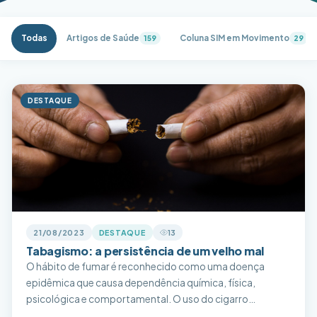
Todas
Artigos de Saúde
Coluna SIM em Movimento
159
29
DESTAQUE
21/08/2023
DESTAQUE
13
Tabagismo: a persistência de um velho mal
O hábito de fumar é reconhecido como uma doença
epidêmica que causa dependência química, física,
psicológica e comportamental. O uso do cigarro
contribui diretamente para o desenvolvimento de