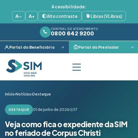
Acessibilidade:
A−
A+
Alto contraste
Libras (VLibras)
CENTRAL DE ATENDIMENTO
0800 642 9200
Portal do Beneficiário
Portal do Prestador
Início
›
Notícias
›
Destaque
01 de junho de 2026
17
DESTAQUE
Veja como fica o expediente da SIM
no feriado de Corpus Christi