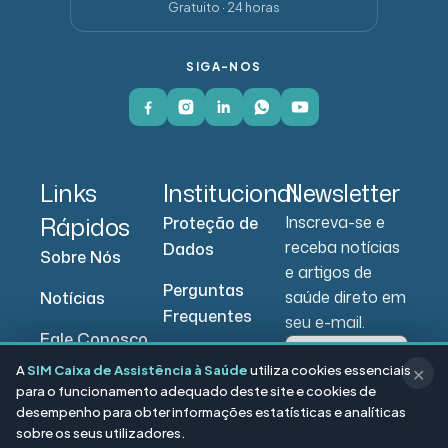
Gratuito · 24 horas
SIGA-NOS
Links
Institucional
Newsletter
Rápidos
Inscreva-se e
Proteção de
receba notícias
Dados
Sobre Nós
e artigos de
Perguntas
saúde direto em
Notícias
Frequentes
seu e-mail.
Fale Conosco
A
SIM Caixa de Assistência à Saúde
utiliza cookies essenciais
✕
Portal do
para o funcionamento adequado deste site e cookies de
Beneficiário
desempenho para obter informações estatísticas e analíticas
Enviar
sobre os seus utilizadores.
Portal do