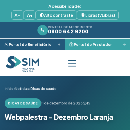
Acessibilidade:
A−
A+
Alto contraste
Libras (VLibras)
CENTRAL DE ATENDIMENTO
0800 642 9200
Portal do Beneficiário
Portal do Prestador
Início
›
Notícias
›
Dicas de saúde
11 de dezembro de 2023
15
DICAS DE SAÚDE
Webpalestra – Dezembro Laranja