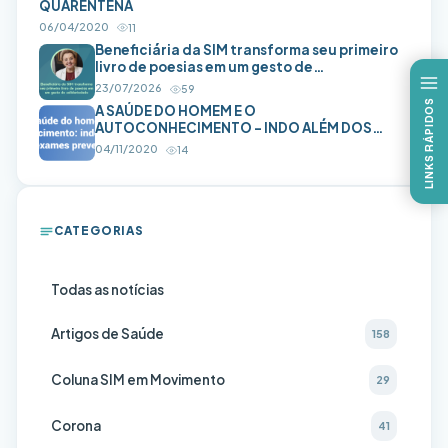
QUARENTENA
06/04/2020
11
Beneficiária da SIM transforma seu primeiro
livro de poesias em um gesto de
solidariedade
23/07/2026
59
LINKS RÁPIDOS
A SAÚDE DO HOMEM E O
AUTOCONHECIMENTO – INDO ALÉM DOS
EXAMES PREVENTIVOS
04/11/2020
14
CATEGORIAS
Todas as notícias
Artigos de Saúde
158
Coluna SIM em Movimento
29
Corona
41