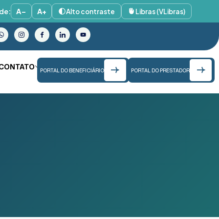
de:
A−
A+
Alto contraste
Libras (VLibras)
CONTATO
PORTAL DO BENEFICIÁRIO
PORTAL DO PRESTADOR