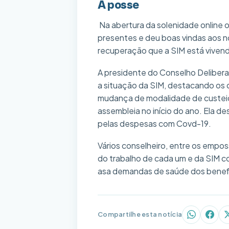
A posse
Na abertura da solenidade online o
presentes e deu boas vindas aos 
recuperação que a SIM está viven
A presidente do Conselho Delibera
a situação da SIM, destacando os 
mudança de modalidade de custeio 
assembleia no início do ano. Ela 
pelas despesas com Covd-19.
Vários conselheiro, entre os empos
do trabalho de cada um e da SIM co
asa demandas de saúde dos benefi
Compartilhe esta notícia
WhatsAp
Face