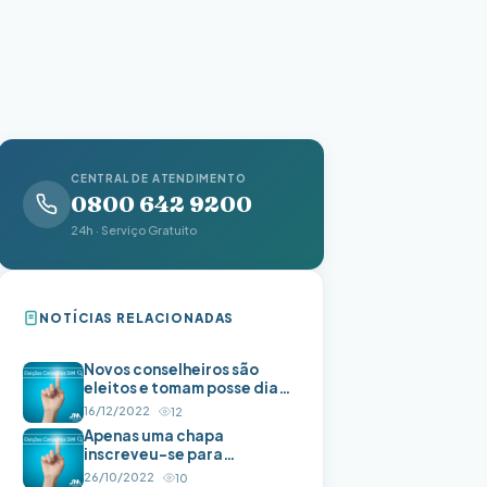
CENTRAL DE ATENDIMENTO
0800 642 9200
24h · Serviço Gratuito
NOTÍCIAS RELACIONADAS
Novos conselheiros são
eleitos e tomam posse dia
28 de dezembro
16/12/2022
12
Apenas uma chapa
inscreveu-se para
concorrer aos Conselhos
26/10/2022
10