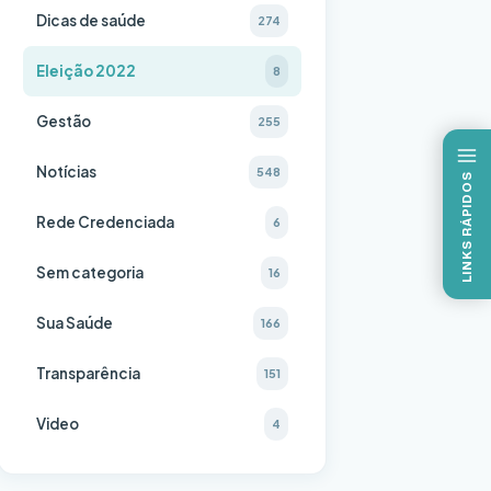
Dicas de saúde
274
Eleição 2022
8
Gestão
255
Notícias
548
LINKS RÁPIDOS
Rede Credenciada
6
Sem categoria
16
Sua Saúde
166
Transparência
151
Video
4