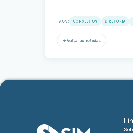
TAGS:
CONSELHOS
DIRETORIA
Voltar às notícias
Li
Sob