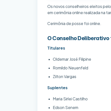
Os novos conselheiros eleitos pelo
em cerimônia online realizada na t
Cerimônia de posse foi online.
O Conselho Deliberativo
Titulares
Oldemar José Filipine
Romildo Neuenfeld
Zilton Vargas
Suplentes
Maria Sirlei Castilho
Edson Senem