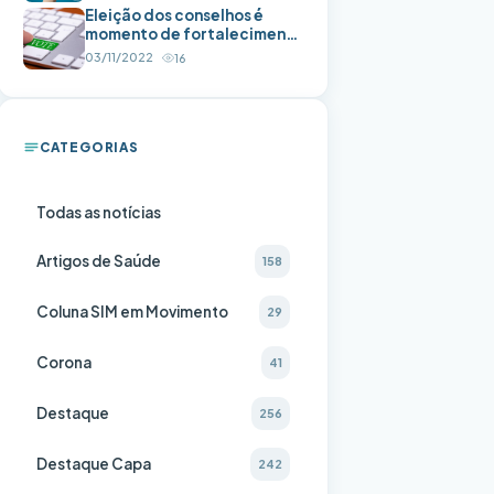
Eleição dos conselhos é
momento de fortalecimento
da SIM. Não deixe de
03/11/2022
16
participar.
CATEGORIAS
Todas as notícias
Artigos de Saúde
158
Coluna SIM em Movimento
29
Corona
41
Destaque
256
Destaque Capa
242