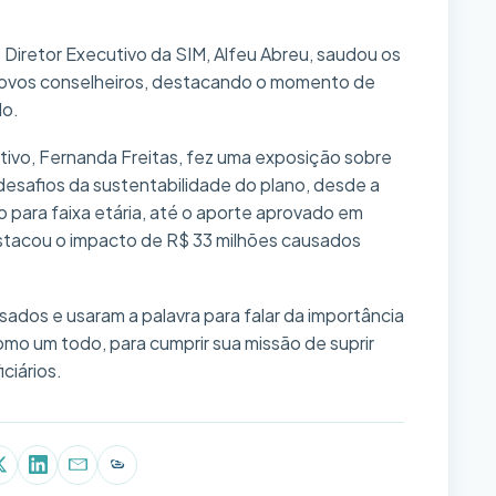
 Diretor Executivo da SIM, Alfeu Abreu, saudou os
novos conselheiros, destacando o momento de
do.
tivo, Fernanda Freitas, fez uma exposição sobre
desafios da sustentabilidade do plano, desde a
para faixa etária, até o aporte aprovado em
destacou o impacto de R$ 33 milhões causados
sados e usaram a palavra para falar da importância
mo um todo, para cumprir sua missão de suprir
ciários.
p
book
X (Twitter)
LinkedIn
E-mail
Copiar link