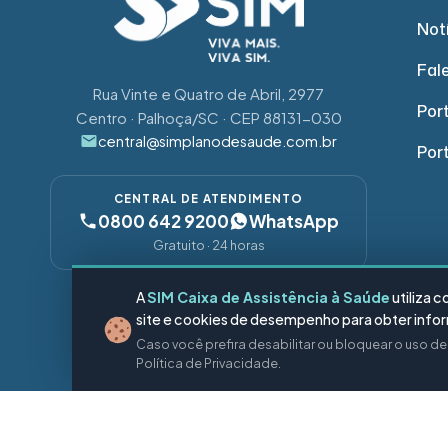
Not
Fal
Rua Vinte e Quatro de Abril, 2977
Port
Centro · Palhoça/SC · CEP 88131-030
central@simplanodesaude.com.br
Por
CENTRAL DE ATENDIMENTO
0800 642 9200
WhatsApp
Gratuito · 24 horas
A
SIM Caixa de Assistência à Saúde
utiliza 
SIGA-NOS
site e cookies de desempenho para obter inform
Caso você prefira desabilitar ou bloquear o uso d
Política de Privacidade.
© 2026 SIM Pl