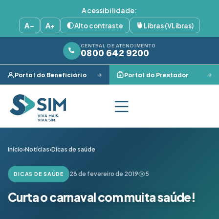
Acessibilidade:
A−
A+
Alto contraste
Libras (VLibras)
CENTRAL DE ATENDIMENTO
0800 642 9200
Portal do Beneficiário
Portal do Prestador
Início
›
Notícias
›
Dicas de saúde
28 de fevereiro de 2019
5
DICAS DE SAÚDE
Curta o carnaval com muita saúde!