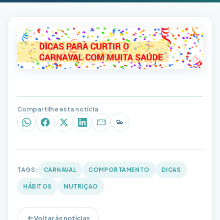
Compartilhe esta notícia
WhatsApp
Facebook
X (Twitter)
LinkedIn
E-mail
Copiar link
TAGS:
CARNAVAL
COMPORTAMENTO
DICAS
HÁBITOS
NUTRIÇAO
Voltar às notícias