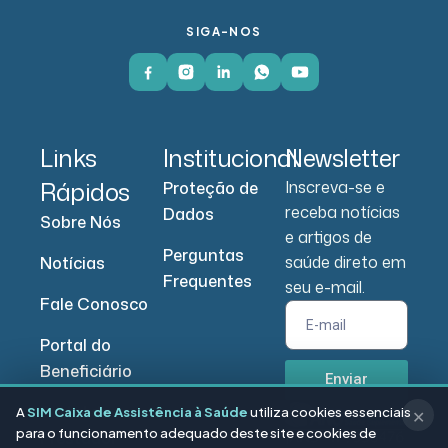
SIGA-NOS
Links
Institucional
Newsletter
Rápidos
Inscreva-se e
Proteção de
receba notícias
Dados
Sobre Nós
e artigos de
Perguntas
saúde direto em
Notícias
Frequentes
seu e-mail.
Fale Conosco
Portal do
Beneficiário
Enviar
Portal do
A
SIM Caixa de Assistência à Saúde
utiliza cookies essenciais
✕
para o funcionamento adequado deste site e cookies de
Prestador