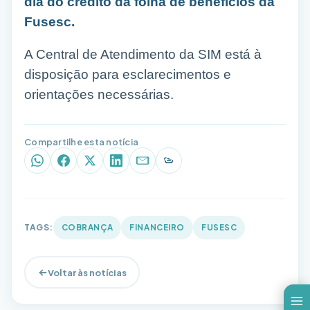
dia do crédito da folha de benefícios da
Fusesc.
A Central de Atendimento da SIM está à
disposição para esclarecimentos e
orientações necessárias.
Compartilhe esta notícia
WhatsApp
Facebook
X (Twitter)
LinkedIn
E-mail
Copiar link
TAGS:
COBRANÇA
FINANCEIRO
FUSESC
Voltar às notícias