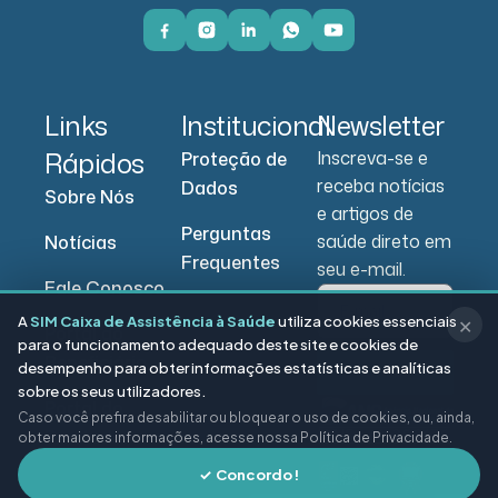
Links
Institucional
Newsletter
Rápidos
Inscreva-se e
Proteção de
receba notícias
Dados
Sobre Nós
e artigos de
Perguntas
saúde direto em
Notícias
Frequentes
seu e-mail.
Fale Conosco
A
SIM Caixa de Assistência à Saúde
utiliza cookies essenciais
✕
Portal do
para o funcionamento adequado deste site e cookies de
Beneficiário
desempenho para obter informações estatísticas e analíticas
Enviar
sobre os seus utilizadores.
Portal do
Caso você prefira desabilitar ou bloquear o uso de cookies, ou, ainda,
Prestador
obter maiores informações, acesse nossa Política de Privacidade.
✓ Concordo!