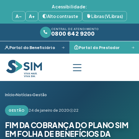
Acessibilidade:
A−
A+
Alto contraste
Libras (VLibras)
CENTRAL DE ATENDIMENTO
0800 642 9200
Portal do Beneficiário
Portal do Prestador
Início
›
Notícias
›
Gestão
24 de janeiro de 2020
22
GESTÃO
FIM DA COBRANÇA DO PLANO SIM
EM FOLHA DE BENEFÍCIOS DA