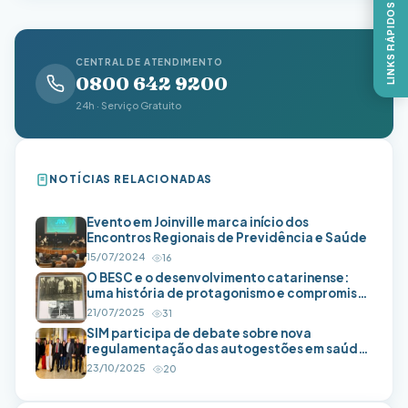
LINKS RÁPIDOS
CENTRAL DE ATENDIMENTO
0800 642 9200
24h · Serviço Gratuito
NOTÍCIAS RELACIONADAS
Evento em Joinville marca início dos
Encontros Regionais de Previdência e Saúde
15/07/2024
16
O BESC e o desenvolvimento catarinense:
uma história de protagonismo e compromisso
público
21/07/2025
31
SIM participa de debate sobre nova
regulamentação das autogestões em saúde
em evento da OAB-MG
23/10/2025
20