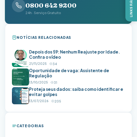
LINKS RÁPIDOS
0800 642 9200
24h · Serviço Gratuito
NOTÍCIAS RELACIONADAS
Depois dos 59: Nenhum Reajuste por Idade.
Confira o vídeo
21/11/2025
34
Oportunidade de vaga: Assistente de
Regulação
13/10/2025
31
Proteja seus dados: saiba como identificar e
evitar golpes
13/07/2026
205
CATEGORIAS