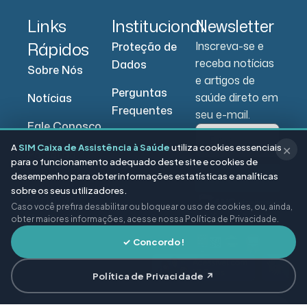
Links
Institucional
Newsletter
Rápidos
Inscreva-se e
Proteção de
receba notícias
Dados
Sobre Nós
e artigos de
Perguntas
saúde direto em
Notícias
Frequentes
seu e-mail.
Fale Conosco
A
SIM Caixa de Assistência à Saúde
utiliza cookies essenciais
✕
Portal do
para o funcionamento adequado deste site e cookies de
Beneficiário
desempenho para obter informações estatísticas e analíticas
Enviar
sobre os seus utilizadores.
Portal do
Caso você prefira desabilitar ou bloquear o uso de cookies, ou, ainda,
Prestador
obter maiores informações, acesse nossa Política de Privacidade.
✓ Concordo!
Política de Privacidade ↗