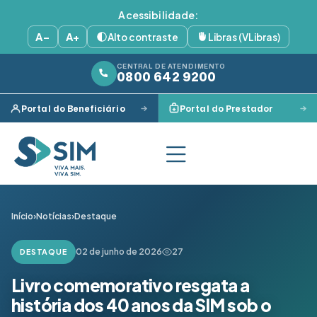
Acessibilidade:
A−
A+
Alto contraste
Libras (VLibras)
CENTRAL DE ATENDIMENTO
0800 642 9200
Portal do Beneficiário
Portal do Prestador
Início
›
Notícias
›
Destaque
02 de junho de 2026
27
DESTAQUE
Livro comemorativo resgata a
história dos 40 anos da SIM sob o