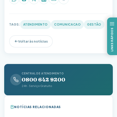
WhatsApp
Facebook
X (Twitter)
LinkedIn
E-mail
Copiar link
TAGS:
ATENDIMENTO
COMUNICACAO
GESTÃO
LINKS RÁPIDOS
Voltar às notícias
CENTRAL DE ATENDIMENTO
0800 642 9200
24h · Serviço Gratuito
NOTÍCIAS RELACIONADAS