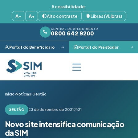
Acessibilidade:
A−
A+
Alto contraste
Libras (VLibras)
CENTRAL DE ATENDIMENTO
0800 642 9200
Portal do Beneficiário
Portal do Prestador
Início
›
Notícias
›
Gestão
23 de dezembro de 2021
21
GESTÃO
Novo site intensifica comunicação
da SIM