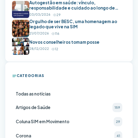
Autogestão em saúde: vínculo,
responsabilidade e cuidado ao longo de
toda a vida
03/03/2026
29
Orgulho de ser BESC, uma homenagem ao
legado que vive na SIM
21/07/2026
116
Novos conselheiros tomam posse
28/12/2022
12
CATEGORIAS
Todas as notícias
Artigos de Saúde
159
Coluna SIM em Movimento
29
Corona
41