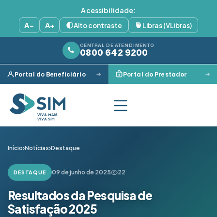
Acessibilidade:
A−
A+
Alto contraste
Libras (VLibras)
CENTRAL DE ATENDIMENTO
0800 642 9200
Portal do Beneficiário
Portal do Prestador
Início
›
Notícias
›
Destaque
09 de junho de 2025
22
DESTAQUE
Resultados da Pesquisa de
Satisfação 2025