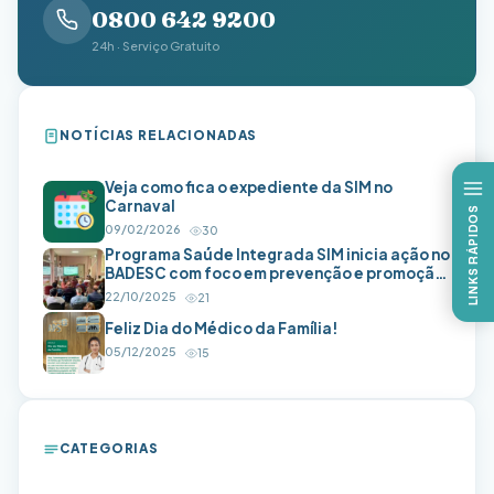
0800 642 9200
24h · Serviço Gratuito
NOTÍCIAS RELACIONADAS
Veja como fica o expediente da SIM no
Carnaval
LINKS RÁPIDOS
09/02/2026
30
Programa Saúde Integrada SIM inicia ação no
BADESC com foco em prevenção e promoção
da saúde
22/10/2025
21
Feliz Dia do Médico da Família!
05/12/2025
15
CATEGORIAS