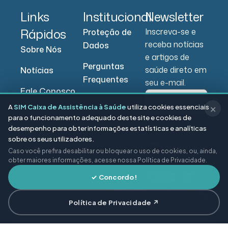
Links
Institucional
Newsletter
Rápidos
Inscreva-se e
Proteção de
receba notícias
Dados
Sobre Nós
e artigos de
Perguntas
saúde direto em
Notícias
Frequentes
seu e-mail.
Fale Conosco
A
SIM Caixa de Assistência à Saúde
utiliza cookies essenciais
✕
Portal do
para o funcionamento adequado deste site e cookies de
Beneficiário
desempenho para obter informações estatísticas e analíticas
Enviar
sobre os seus utilizadores.
Portal do
Caso você prefira desabilitar ou bloquear o uso de cookies, ou, ainda,
Prestador
obter maiores informações, acesse nossa Política de Privacidade.
✓ Concordo!
Política de Privacidade ↗