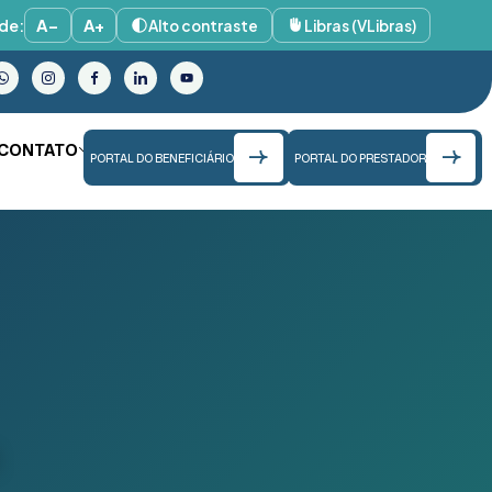
de:
A−
A+
Alto contraste
Libras (VLibras)
CONTATO
PORTAL DO BENEFICIÁRIO
PORTAL DO PRESTADOR