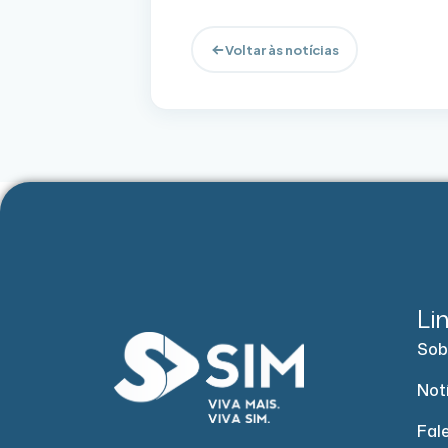
Voltar às notícias
Li
Sob
Not
Fal