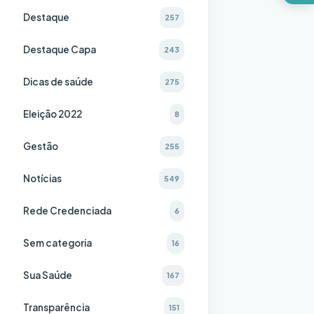
Destaque
257
Destaque Capa
243
Dicas de saúde
275
Eleição 2022
8
Gestão
255
Notícias
549
Rede Credenciada
6
Sem categoria
16
Sua Saúde
167
Transparência
151