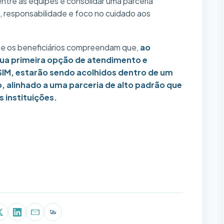
entre as equipes e consolidar uma parceria
 responsabilidade e foco no cuidado aos
e os beneficiários compreendam que,
ao
ua primeira opção de atendimento e
SIM, estarão sendo acolhidos dentro de um
 alinhado a uma parceria de alto padrão que
 instituições.
p
book
X (Twitter)
LinkedIn
E-mail
Copiar link