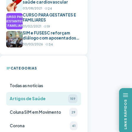
saúde cardiovascular
03/08/2021
24
CURSO PARA GESTANTES E
FAMILIARES
01/02/2021
19
SIM e FUSESC reforçam
diálogo com aposentados
em Balneário Camboriú
30/03/2026
34
CATEGORIAS
Todas as notícias
Artigos de Saúde
159
LINKS RÁPIDOS
Coluna SIM em Movimento
29
Corona
41