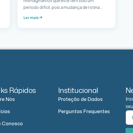
nnImaginamos que este tem sido um
período difícil, pois a mudança de rotina
pegou todos de surpresa!nnPensando nisso
Ler mais
criamos uma série de desafios para poder
auxiliá-los a viver essa fase de maneira mais
.
leve e, quem sabe, até trazer mudanças
permanentes para seu bem-estar!nnOs
desafios serão semanais e compostos por
atividades […]
nks Rápidos
Institucional
Ne
Ins
re Nós
Proteção de Dados
seu
ícias
Perguntas Frequentes
e Conosco