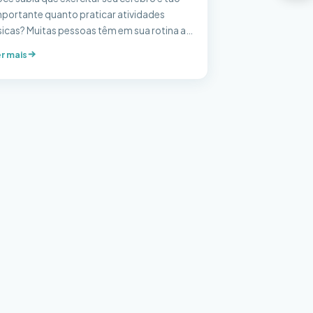
mportante quanto praticar atividades
sicas? Muitas pessoas têm em sua rotina a
rática física como prioridade, justamente
r mais
or entenderem os efeitos positivos que ela
az sobre a saúde. É mais do que sabido que
xercícios físicos contribuem na melhora do
m estar, das funções fisiológicas e até […]