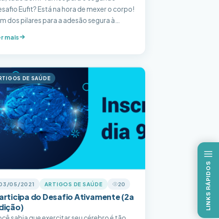
safio Eufit? Está na hora de mexer o corpo!
m dos pilares para a adesão segura à
ática de exercícios físicos é ouvir e
r mais
speitar seu corpo. Por isso iniciaremos
osso desafio com uma sessão de isometria,
nde será fundamental estar atento ao
orreto posicionamento corporal,
RTIGOS DE SAÚDE
spiração, […]
LINKS RÁPIDOS
03/05/2021
ARTIGOS DE SAÚDE
20
articipa do Desafio Ativamente (2a
dição)
cê sabia que exercitar seu cérebro é tão