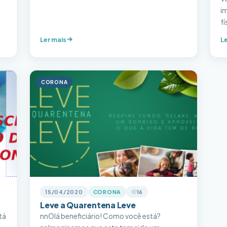
i
fí
os
p
Ler mais
Le
p
a,
tr
o
e
be
CORONA
15/04/2020
CORONA
16
Leve a Quarentena Leve
tá
nnOlá beneficiário! Como você está?