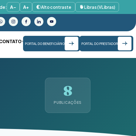
de:
A−
A+
Alto contraste
Libras (VLibras)
CONTATO
PORTAL DO BENEFICIÁRIO
PORTAL DO PRESTADOR
8
PUBLICAÇÕES