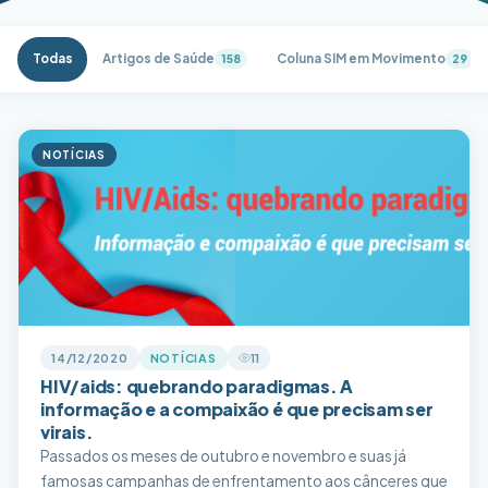
Todas
Artigos de Saúde
Coluna SIM em Movimento
158
29
NOTÍCIAS
14/12/2020
NOTÍCIAS
11
HIV/aids: quebrando paradigmas. A
informação e a compaixão é que precisam ser
virais.
Passados os meses de outubro e novembro e suas já
famosas campanhas de enfrentamento aos cânceres que