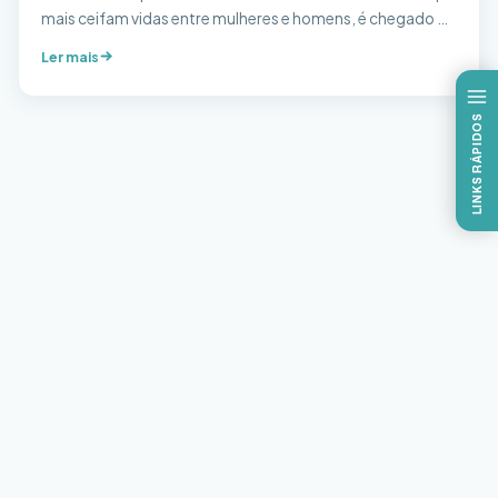
mais ceifam vidas entre mulheres e homens, é chegado o
mês de dezembro. Vira-se a chave para outra campanha e
Ler mais
um apelo de dimensões bem mais tímidas: o Dezembro
Vermelho, mês de conscientização e de prevenção ao HIV
[…]
LINKS RÁPIDOS