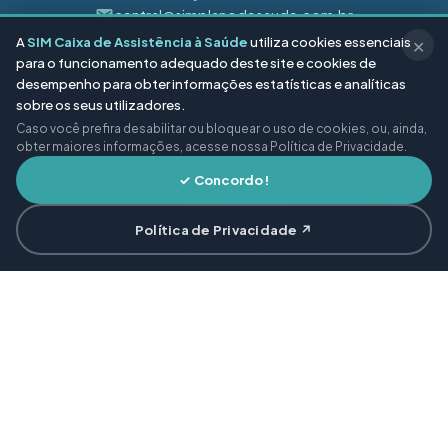
central@simplanodesaude.com.br
A
SIM Caixa de Assistência à Saúde
utiliza cookies essenciais
✕
para o funcionamento adequado deste site e cookies de
CENTRAL DE ATENDIMENTO
desempenho para obter informações estatísticas e analíticas
0800 642 9200
sobre os seus utilizadores.
WhatsApp
Caso você prefira desabilitar ou bloquear o uso de cookies, ou, ainda,
obter maiores informações, acesse nossa Política de Privacidade.
Gratuito · 24 horas
✓ Concordo!
SIGA-NOS
Política de Privacidade ↗
Links
Institucional
Newsletter
Rápidos
Inscreva-se e
Proteção de
receba notícias
Dados
Sobre Nós
e artigos de
Perguntas
saúde direto em
Notícias