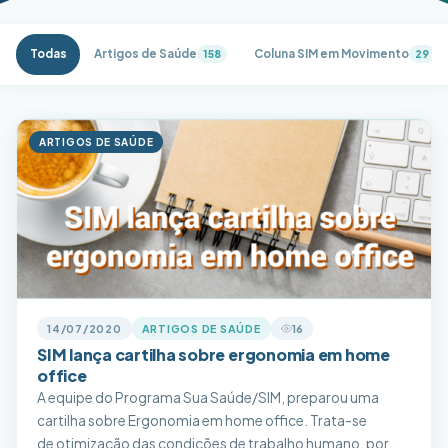
Todas
Artigos de Saúde
Coluna SIM em Movimento
158
29
ARTIGOS DE SAÚDE
14/07/2020
ARTIGOS DE SAÚDE
16
SIM lança cartilha sobre ergonomia em home
office
A equipe do Programa Sua Saúde/SIM, preparou uma
cartilha sobre Ergonomia em home office. Trata-se
de otimização das condições de trabalho humano, por