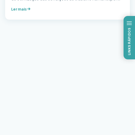
meio de métodos da tecnologia e do desenho industrial,
Ler mais
ou em outras palavras, como organizar o escritório de sua
casa para que as condições de trabalho não agridam a sua
saúde. Questões como posição e […]
LINKS RÁPIDOS