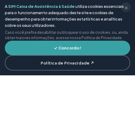
central@simplanodesaude.com.br
A
SIM Caixa de Assistência à Saúde
utiliza cookies essenciais
✕
para o funcionamento adequado deste site e cookies de
CENTRAL DE ATENDIMENTO
desempenho para obter informações estatísticas e analíticas
0800 642 9200
sobre os seus utilizadores.
WhatsApp
Caso você prefira desabilitar ou bloquear o uso de cookies, ou, ainda,
obter maiores informações, acesse nossa Política de Privacidade.
Gratuito · 24 horas
✓ Concordo!
SIGA-NOS
Política de Privacidade ↗
Links
Institucional
Newsletter
Rápidos
Inscreva-se e
Proteção de
receba notícias
Dados
Sobre Nós
e artigos de
Perguntas
saúde direto em
Notícias
Frequentes