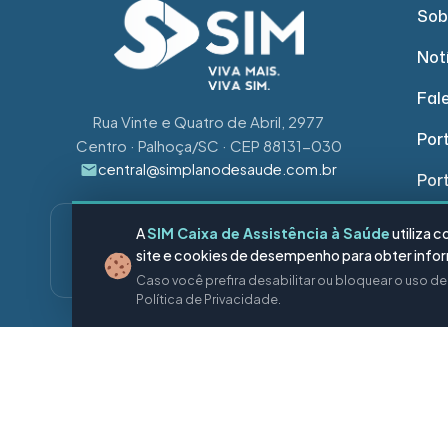
Sob
Not
Fal
Rua Vinte e Quatro de Abril, 2977
Port
Centro · Palhoça/SC · CEP 88131-030
central@simplanodesaude.com.br
Por
CENTRAL DE ATENDIMENTO
A
SIM Caixa de Assistência à Saúde
utiliza 
0800 642 9200
WhatsApp
site e cookies de desempenho para obter inform
Gratuito · 24 horas
Caso você prefira desabilitar ou bloquear o uso d
Política de Privacidade.
SIGA-NOS