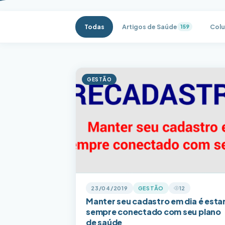
Todas
Artigos de Saúde
Colu
159
GESTÃO
23/04/2019
GESTÃO
12
Manter seu cadastro em dia é esta
sempre conectado com seu plano
de saúde