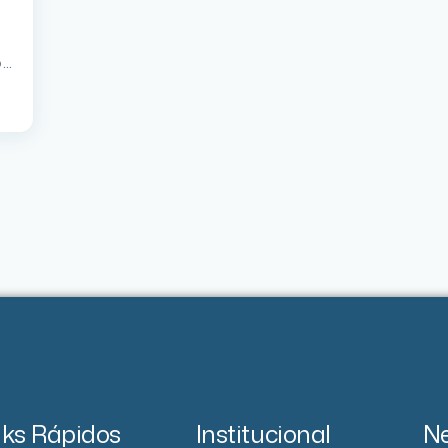
a
os
nks Rápidos
Institucional
Ne