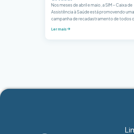
Nos meses de abril e maio, a SIM – Caixa de
Assistência à Saúde está promovendo um
campanha de recadastramento de todos 
seus beneficiários. Se você ou seu
Ler mais
dependente do plano de saúde mudou de
endereço, trocou o número do telefone, o
endereço de e-mail, ou se houve qualquer
outra alteração em seus dados […]
Li