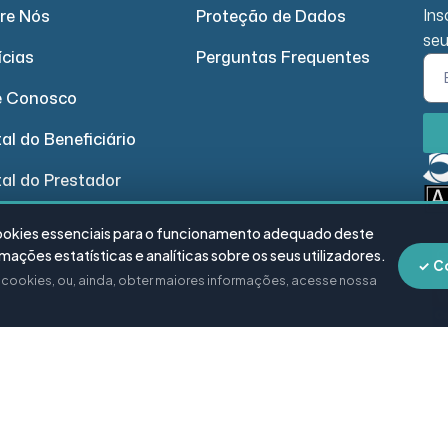
Ins
re Nós
Proteção de Dados
seu
ícias
Perguntas Frequentes
e Conosco
al do Beneficiário
tal do Prestador
cookies essenciais para o funcionamento adequado deste
ações estatísticas e analíticas sobre os seus utilizadores.
✓ C
e cookies, ou, ainda, obter maiores informações, acesse nossa