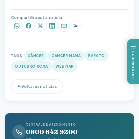
Compartilhe esta notícia
WhatsApp
Facebook
X (Twitter)
LinkedIn
E-mail
Copiar link
LINKS RÁPIDOS
TAGS:
CÂNCER
CANCER MAMA
EVENTO
OUTUBRO ROSA
WEBINAR
Voltar às notícias
CENTRAL DE ATENDIMENTO
0800 642 9200