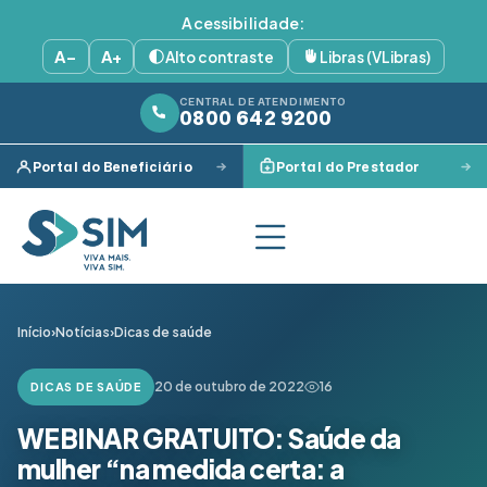
Acessibilidade:
A−
A+
Alto contraste
Libras (VLibras)
CENTRAL DE ATENDIMENTO
0800 642 9200
Portal do Beneficiário
Portal do Prestador
Início
›
Notícias
›
Dicas de saúde
20 de outubro de 2022
16
DICAS DE SAÚDE
WEBINAR GRATUITO: Saúde da
mulher “na medida certa: a