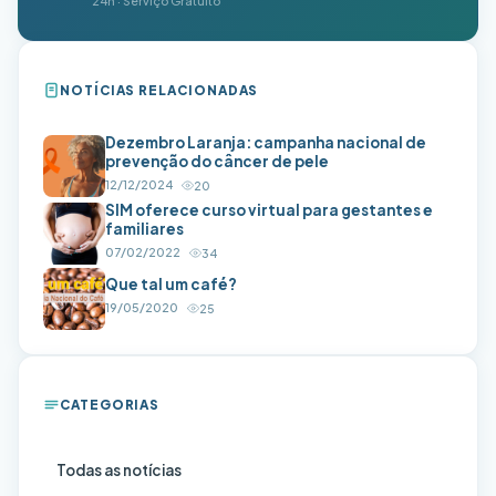
24h · Serviço Gratuito
NOTÍCIAS RELACIONADAS
Dezembro Laranja: campanha nacional de
prevenção do câncer de pele
12/12/2024
20
SIM oferece curso virtual para gestantes e
familiares
07/02/2022
34
Que tal um café?
19/05/2020
25
CATEGORIAS
Todas as notícias