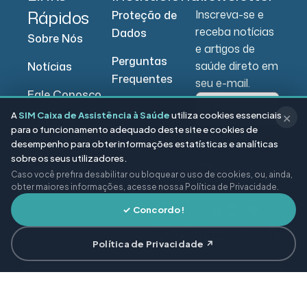
Rápidos
Inscreva-se e
Proteção de
receba notícias
Dados
Sobre Nós
e artigos de
Perguntas
saúde direto em
Notícias
Frequentes
seu e-mail.
Fale Conosco
A
SIM Caixa de Assistência à Saúde
utiliza cookies essenciais
✕
Portal do
para o funcionamento adequado deste site e cookies de
Beneficiário
desempenho para obter informações estatísticas e analíticas
Enviar
sobre os seus utilizadores.
Portal do
Caso você prefira desabilitar ou bloquear o uso de cookies, ou, ainda,
Prestador
obter maiores informações, acesse nossa Política de Privacidade.
✓ Concordo!
Política de Privacidade ↗
© 2026 SIM Plano de Saúde – Todos os direitos
reservados.