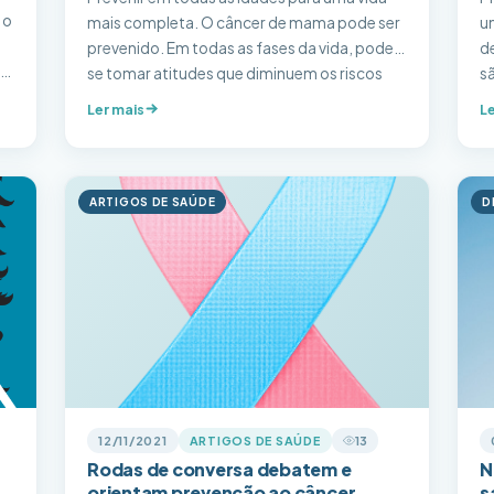
 o
mais completa. O câncer de mama pode ser
u
prevenido. Em todas as fases da vida, pode-
d
ue
se tomar atitudes que diminuem os riscos
s
ue
para o câncer de mama e do colo uterino.
s
Ler mais
Le
Ações no combate ao Câncer de Colo
a
Uterino Vacinação Meninas entre 9 e 14 anos
n
devem […]
d
u
ARTIGOS DE SAÚDE
D
fa
12/11/2021
ARTIGOS DE SAÚDE
13
Rodas de conversa debatem e
N
orientam prevenção ao câncer
s