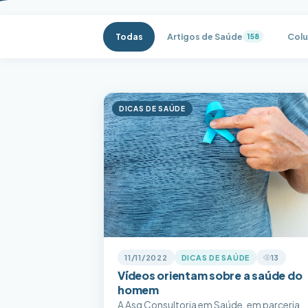
Todas
Artigos de Saúde
Colu
158
DICAS DE SAÚDE
11/11/2022
DICAS DE SAÚDE
13
Vídeos orientam sobre a saúde do
homem
A Asq Consultoria em Saúde, em parceria