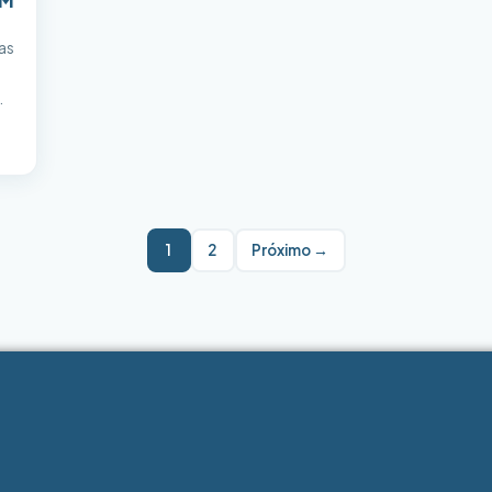
ÉM
as
is
ta
1
2
Próximo →