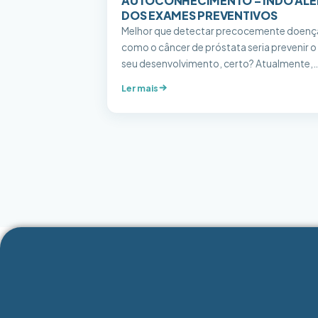
AUTOCONHECIMENTO – INDO AL
DOS EXAMES PREVENTIVOS
Melhor que detectar precocemente doenç
como o câncer de próstata seria prevenir o
seu desenvolvimento, certo? Atualmente,
estima-se que de cada 6 homens, 1
Ler mais
desenvolverá o câncer de próstata. Por ma
que cientificamente, até o momento, não
haja um método ou uma prática que garan
que um homem se livraria de um dia ser
diagnosticado […]