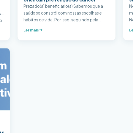
Prezado(a) beneficiário(a) Sabemos que a
N
saúde se constrói com nossas escolhas e
m
s
hábitos de vida. Por isso, seguindo pela
No
o
temática das campanhas Outubro Rosa e
p
Ler mais
Le
Novembro Azul, no dia 19/11, a partir
d
das 13:30, você é nosso(a) convidado(a) para
ev
uma série de conversas com profissionais de
t
saúde (nutricionista, psicóloga, profissional
du
de educação física e enfermeiro), onde
trataremos sobre […]