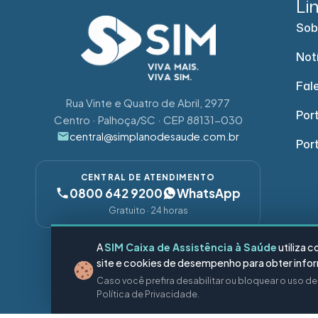
Li
Sob
Not
Fal
Rua Vinte e Quatro de Abril, 2977
Port
Centro · Palhoça/SC · CEP 88131-030
central@simplanodesaude.com.br
Por
CENTRAL DE ATENDIMENTO
0800 642 9200
WhatsApp
Gratuito · 24 horas
A
SIM Caixa de Assistência à Saúde
utiliza 
SIGA-NOS
site e cookies de desempenho para obter inform
Caso você prefira desabilitar ou bloquear o uso d
Política de Privacidade.