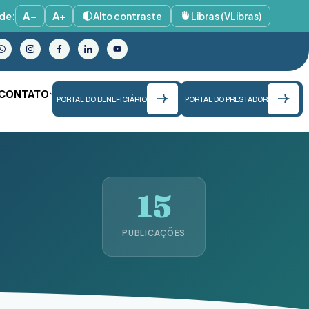
de:
A−
A+
Alto contraste
Libras (VLibras)
CONTATO
PORTAL DO BENEFICIÁRIO
PORTAL DO PRESTADOR
15
PUBLICAÇÕES