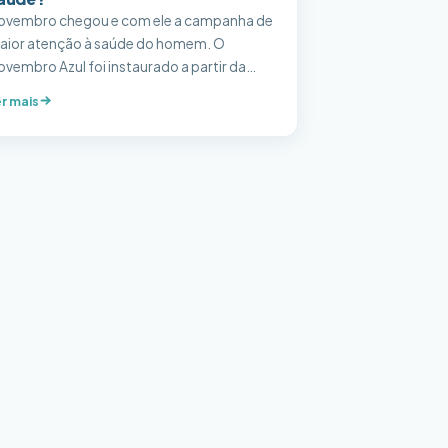
ovembro chegou e com ele a campanha de
aior atenção à saúde do homem. O
vembro Azul foi instaurado a partir da
ercepção de que os homens cuidam menos
r mais
a saúde do que as mulheres, dado que
idencia a falta de incentivo a essa prática
ão importante no universo masculino
rante o restante do ano. […]