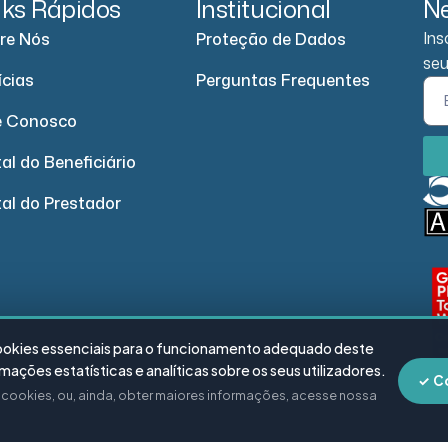
nks Rápidos
Institucional
Ne
Ins
re Nós
Proteção de Dados
seu
ícias
Perguntas Frequentes
e Conosco
al do Beneficiário
tal do Prestador
cookies essenciais para o funcionamento adequado deste
ações estatísticas e analíticas sobre os seus utilizadores.
✓ C
e cookies, ou, ainda, obter maiores informações, acesse nossa