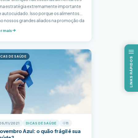
ma estratégia extremamente importante
e autocuidado. Isso porque os alimentos
ão nossos grandes aliados na promoção da
aúde, no bem-estar e, consequentemente,
r mais
umentam a qualidade de vida e contribuem
a prevenção de doenças. O alto índice de
oenças crônicas, bastante associado à
ma alimentação não saudável e outros
ICAS DE SAÚDE
LINKS RÁPIDOS
tores […]
05/11/2021
DICAS DE SAÚDE
11
ovembro Azul: o quão frágil é sua
aúde?