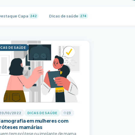
Destaque Capa
Dicas de saúde
Eleição 2022
242
274
8
ICAS DE SAÚDE
20/10/2022
DICAS DE SAÚDE
23
amografia em mulheres com
róteses mamárias
uem tem prótese ou implante de mama