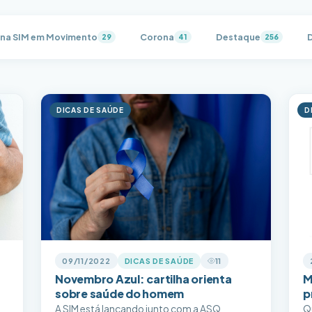
na SIM em Movimento
Corona
Destaque
29
41
256
DICAS DE SAÚDE
D
09/11/2022
DICAS DE SAÚDE
11
Novembro Azul: cartilha orienta
M
sobre saúde do homem
p
A SIM está lançando junto com a ASQ
Q