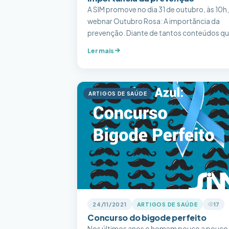
A SIM promove no dia 31 de outubro, às 10h,
webnar Outubro Rosa: A importãncia da
prevenção. Diante de tantos conteúdos q
temos acesso nos dias de hoje sabemos q
Ler mais
o cuidado da saúde requer informações de
qualidade que nos orientem clareza e
assertividade. Por isso trazemos mais uma
vez um tema pertinente para […]
ARTIGOS DE SAÚDE
24/11/2021
ARTIGOS DE SAÚDE
17
Concurso do bigode perfeito
Nos últimos anos o homem pouco a pouco