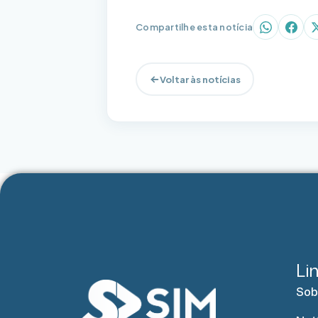
Compartilhe esta notícia
WhatsAp
Face
Voltar às notícias
Li
Sob