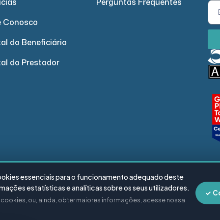
ícias
Perguntas Frequentes
e Conosco
al do Beneficiário
tal do Prestador
cookies essenciais para o funcionamento adequado deste
ações estatísticas e analíticas sobre os seus utilizadores.
✓ C
e cookies, ou, ainda, obter maiores informações, acesse nossa
ano de Saúde – Todos os direitos reservados.