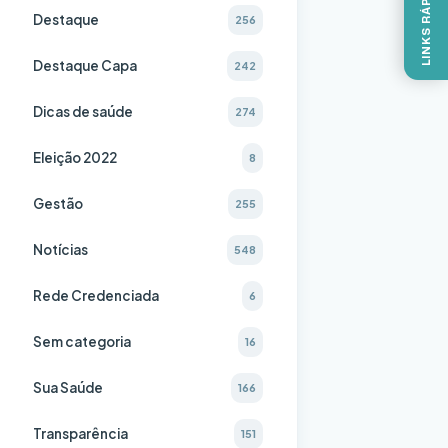
LINKS RÁPIDOS
Destaque
256
Destaque Capa
242
Dicas de saúde
274
Eleição 2022
8
Gestão
255
Notícias
548
Rede Credenciada
6
Sem categoria
16
Sua Saúde
166
Transparência
151