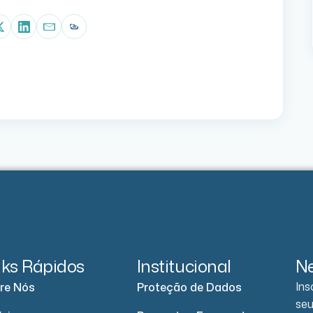
p
book
X (Twitter)
LinkedIn
E-mail
Copiar link
nks Rápidos
Institucional
Ne
Ins
re Nós
Proteção de Dados
seu