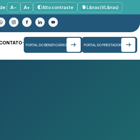
de:
A−
A+
Alto contraste
Libras (VLibras)
CONTATO
PORTAL DO BENEFICIÁRIO
PORTAL DO PRESTADOR