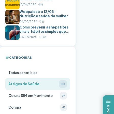
18/04/2020
8
Webpalestra 12/03 –
Nutrição e saúde da mulher
06/03/2024
11
Como prevenir as hepatites
virais: hábitos simples que
ajudam a proteger a saúde
28/07/2026
120
do fígado
CATEGORIAS
Todas as notícias
Artigos de Saúde
158
Coluna SIM em Movimento
29
Corona
41