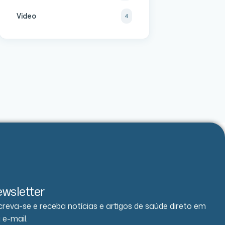
Video
4
wsletter
creva-se e receba notícias e artigos de saúde direto em
 e-mail.