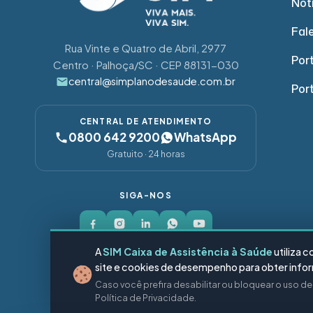
Not
Fal
Rua Vinte e Quatro de Abril, 2977
Port
Centro · Palhoça/SC · CEP 88131-030
central@simplanodesaude.com.br
Por
CENTRAL DE ATENDIMENTO
0800 642 9200
WhatsApp
Gratuito · 24 horas
SIGA-NOS
A
SIM Caixa de Assistência à Saúde
utiliza 
site e cookies de desempenho para obter inform
Caso você prefira desabilitar ou bloquear o uso d
© 2026 SIM Pl
Política de Privacidade.