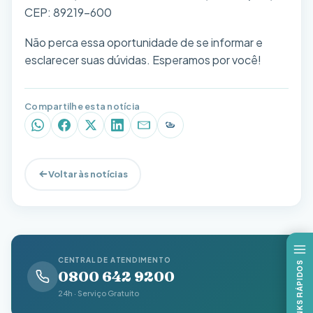
CEP: 89219-600
Não perca essa oportunidade de se informar e
esclarecer suas dúvidas. Esperamos por você!
Compartilhe esta notícia
WhatsApp
Facebook
X (Twitter)
LinkedIn
E-mail
Copiar link
Voltar às notícias
CENTRAL DE ATENDIMENTO
LINKS RÁPIDOS
0800 642 9200
24h · Serviço Gratuito