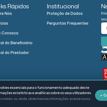
nks Rápidos
Institucional
Ne
Ins
re Nós
Proteção de Dados
seu
ícias
Perguntas Frequentes
e Conosco
al do Beneficiário
tal do Prestador
cookies essenciais para o funcionamento adequado deste
ações estatísticas e analíticas sobre os seus utilizadores.
✓ C
e cookies, ou, ainda, obter maiores informações, acesse nossa