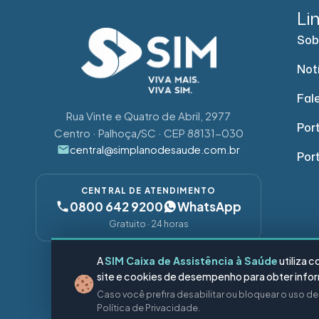
Li
Sob
Not
Fal
Rua Vinte e Quatro de Abril, 2977
Port
Centro · Palhoça/SC · CEP 88131-030
central@simplanodesaude.com.br
Por
CENTRAL DE ATENDIMENTO
0800 642 9200
WhatsApp
Gratuito · 24 horas
A
SIM Caixa de Assistência à Saúde
utiliza 
SIGA-NOS
site e cookies de desempenho para obter inform
Caso você prefira desabilitar ou bloquear o uso d
Política de Privacidade.