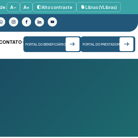
de:
A−
A+
Alto contraste
Libras (VLibras)
CONTATO
PORTAL DO BENEFICIÁRIO
PORTAL DO PRESTADOR