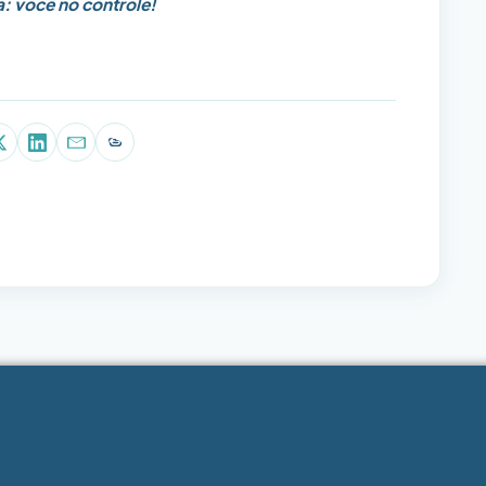
a: você no controle!
p
book
X (Twitter)
LinkedIn
E-mail
Copiar link