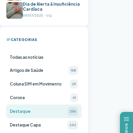
Dia de Alerta à Insuficiência
Cardíaca
09/07/2025
12
CATEGORIAS
Todas as notícias
Artigos de Saúde
158
Coluna SIM em Movimento
29
Corona
41
Destaque
256
Destaque Capa
242