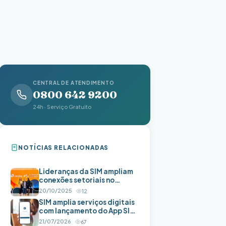
CENTRAL DE ATENDIMENTO
0800 642 9200
24h · Serviço Gratuito
NOTÍCIAS RELACIONADAS
Lideranças da SIM ampliam
conexões setoriais no
principal fórum da saúde
20/10/2025
12
privada brasileira
SIM amplia serviços digitais
com lançamento do App SIM
Saúde
21/07/2026
67