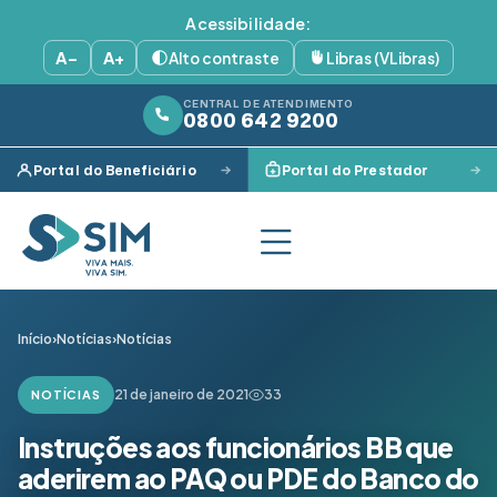
Acessibilidade:
A−
A+
Alto contraste
Libras (VLibras)
CENTRAL DE ATENDIMENTO
0800 642 9200
Portal do Beneficiário
Portal do Prestador
Início
›
Notícias
›
Notícias
21 de janeiro de 2021
33
NOTÍCIAS
Instruções aos funcionários BB que
aderirem ao PAQ ou PDE do Banco do