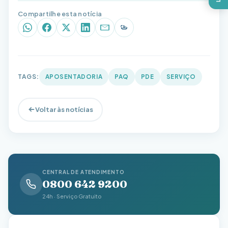
Compartilhe esta notícia
WhatsApp
Facebook
X (Twitter)
LinkedIn
E-mail
Copiar link
TAGS:
APOSENTADORIA
PAQ
PDE
SERVIÇO
Voltar às notícias
CENTRAL DE ATENDIMENTO
0800 642 9200
24h · Serviço Gratuito