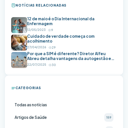
NOTÍCIAS RELACIONADAS
12 de maio é o Dia Internacional da
Enfermagem
12/05/2023
9
Cuidado de verdade começa com
acolhimento
27/04/2026
29
Por que a SIM é diferente? Diretor Alfeu
Abreu detalha vantagens da autogestão em
saúde
22/07/2025
30
CATEGORIAS
Todas as notícias
Artigos de Saúde
159