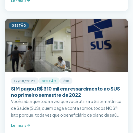
Ler mais
GESTÃO
12/08/2022
GESTÃO
18
SIM pagou R$ 310 mil em ressarcimento ao SUS
no primeiro semestre de 2022
Você sabia que toda a vez que você utiliza o Sistema Único
de Saúde (SUS), quem paga a conta somos todos NÓS?!
Isto porque, toda vez que o beneficiário de plano de saúde
utiliza o sistema do SUS, a conta é repassada para as
Ler mais
operadoras de saúde na qual o usuário está vinculado. A