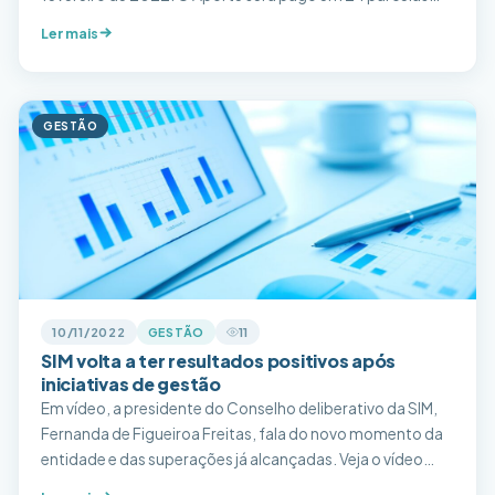
iguais de R$ 75,86, totalizando R$ 1.820,64 por
Ler mais
beneficiário titular – os dependentes e agregados não
pagam. As parcelas aparecerão diretamente nos
demonstrativos. O Aporte foi uma […]
GESTÃO
10/11/2022
GESTÃO
11
SIM volta a ter resultados positivos após
iniciativas de gestão
Em vídeo, a presidente do Conselho deliberativo da SIM,
Fernanda de Figueiroa Freitas, fala do novo momento da
entidade e das superações já alcançadas. Veja o vídeo
abaixo.