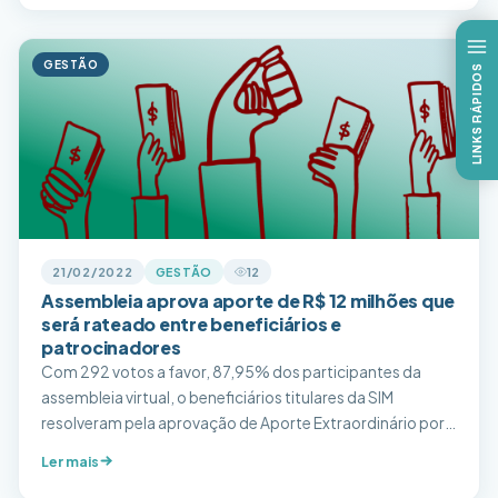
obrigatoriedade […]
GESTÃO
LINKS RÁPIDOS
21/02/2022
GESTÃO
12
Assembleia aprova aporte de R$ 12 milhões que
será rateado entre beneficiários e
patrocinadores
Com 292 votos a favor, 87,95% dos participantes da
assembleia virtual, o beneficiários titulares da SIM
resolveram pela aprovação de Aporte Extraordinário por
parte dos Associados, sendo estes todos os Beneficiários
Ler mais
Titulares do Plano Novo SIM Saúde e remanescentes do