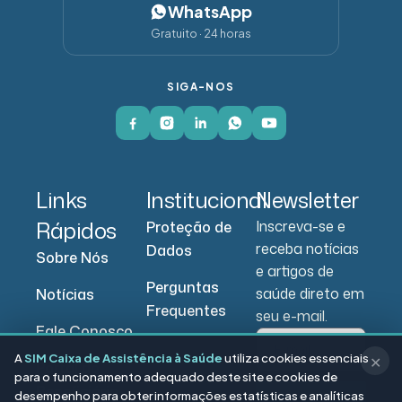
WhatsApp
Gratuito · 24 horas
SIGA-NOS
Links
Institucional
Newsletter
Rápidos
Inscreva-se e
Proteção de
receba notícias
Dados
Sobre Nós
e artigos de
Perguntas
saúde direto em
Notícias
Frequentes
seu e-mail.
Fale Conosco
A
SIM Caixa de Assistência à Saúde
utiliza cookies essenciais
✕
Portal do
para o funcionamento adequado deste site e cookies de
Beneficiário
desempenho para obter informações estatísticas e analíticas
Enviar