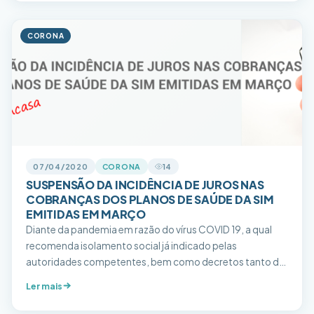
Plano SIM Saúde, a ser pago em 24 (vinte e quatro)
parcelas iguais, mensais e […]
CORONA
07/04/2020
CORONA
14
SUSPENSÃO DA INCIDÊNCIA DE JUROS NAS
COBRANÇAS DOS PLANOS DE SAÚDE DA SIM
EMITIDAS EM MARÇO
Diante da pandemia em razão do vírus COVID 19, a qual
recomenda isolamento social já indicado pelas
autoridades competentes, bem como decretos tanto de
âmbito federal, estadual e municipal, muitos serviços
Ler mais
estão suspensos ou com as suas atividades reduzidas,
dificultando o acesso de nossos beneficiários as agências