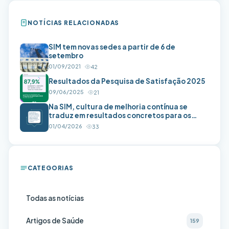
NOTÍCIAS RELACIONADAS
SIM tem novas sedes a partir de 6 de
setembro
01/09/2021
42
Resultados da Pesquisa de Satisfação 2025
09/06/2025
21
Na SIM, cultura de melhoria contínua se
traduz em resultados concretos para os
beneficiários
01/04/2026
33
CATEGORIAS
Todas as notícias
Artigos de Saúde
159