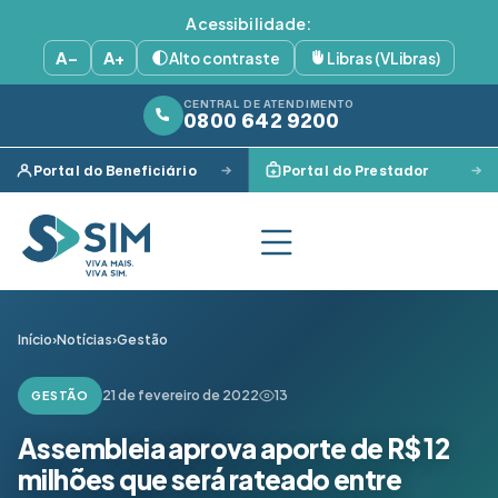
Acessibilidade:
A−
A+
Alto contraste
Libras (VLibras)
CENTRAL DE ATENDIMENTO
0800 642 9200
Portal do Beneficiário
Portal do Prestador
Início
›
Notícias
›
Gestão
21 de fevereiro de 2022
13
GESTÃO
Assembleia aprova aporte de R$ 12
milhões que será rateado entre