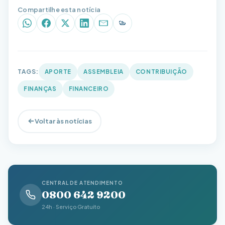
Compartilhe esta notícia
WhatsApp
Facebook
X (Twitter)
LinkedIn
E-mail
Copiar link
TAGS:
APORTE
ASSEMBLEIA
CONTRIBUIÇÃO
FINANÇAS
FINANCEIRO
Voltar às notícias
CENTRAL DE ATENDIMENTO
0800 642 9200
24h · Serviço Gratuito