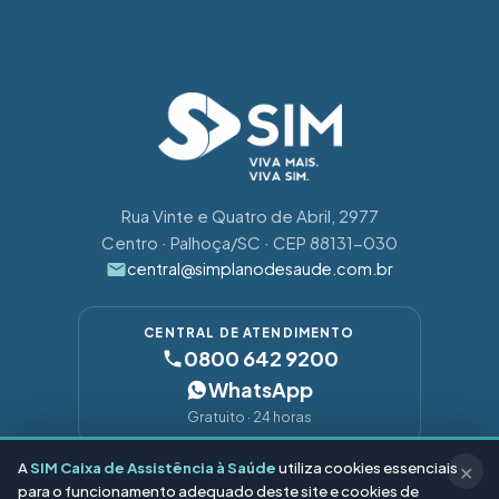
Rua Vinte e Quatro de Abril, 2977
Centro · Palhoça/SC · CEP 88131-030
central@simplanodesaude.com.br
CENTRAL DE ATENDIMENTO
0800 642 9200
WhatsApp
Gratuito · 24 horas
A
SIM Caixa de Assistência à Saúde
utiliza cookies essenciais
✕
SIGA-NOS
para o funcionamento adequado deste site e cookies de