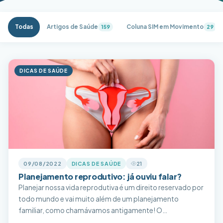
Todas
Artigos de Saúde
Coluna SIM em Movimento
159
29
DICAS DE SAÚDE
09/08/2022
DICAS DE SAÚDE
21
Planejamento reprodutivo: já ouviu falar?
Planejar nossa vida reprodutiva é um direito reservado por
todo mundo e vai muito além de um planejamento
familiar, como chamávamos antigamente! O
planejamento reprodutivo remete aos nossos direitos de