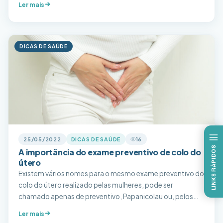
Ler mais
escolhas, acesso e meios de informação qualificadas para
que possamos traçar nossas metas. Planejar sua
reprodução, seja você mulher ou homem, é importante
destacar que […]
DICAS DE SAÚDE
25/05/2022
DICAS DE SAÚDE
16
LINKS RÁPIDOS
A importância do exame preventivo de colo do
útero
Existem vários nomes para o mesmo exame preventivo do
colo do útero realizado pelas mulheres, pode ser
chamado apenas de preventivo, Papanicolau ou, pelos
profissionais, de citologia oncótica cervicovaginal. No
Ler mais
Brasil, esse exame é comumente realizado quando as