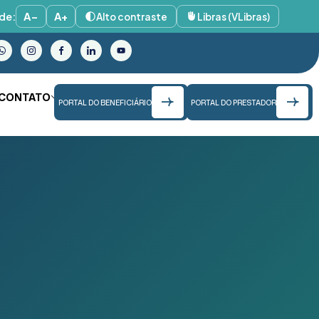
de:
A−
A+
Alto contraste
Libras (VLibras)
CONTATO
PORTAL DO BENEFICIÁRIO
PORTAL DO PRESTADOR