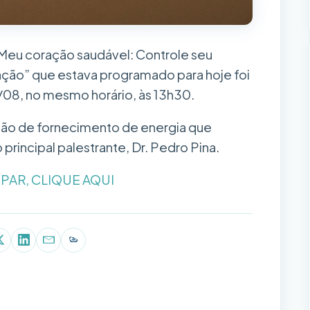
“Meu coração saudável: Controle seu
ação” que estava programado para hoje foi
7/08, no mesmo horário, às 13h30.
ão de fornecimento de energia que
 principal palestrante, Dr. Pedro Pina.
IPAR, CLIQUE AQUI
p
book
X (Twitter)
LinkedIn
E-mail
Copiar link