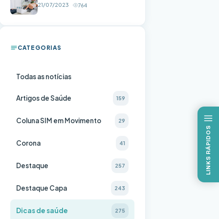
21/07/2023
764
CATEGORIAS
Todas as notícias
Artigos de Saúde
159
Coluna SIM em Movimento
29
LINKS RÁPIDOS
Corona
41
Destaque
257
Destaque Capa
243
Dicas de saúde
275