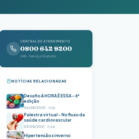
CENTRAL DE ATENDIMENTO
0800 642 9200
24h · Serviço Gratuito
NOTÍCIAS RELACIONADAS
Desafio A HORA É ESSA – 6ª
edição
06/08/2020
10
Palestra virtual – No fluxo da
saúde cardiovascular
03/08/2021
24
Hipertensão x inverno