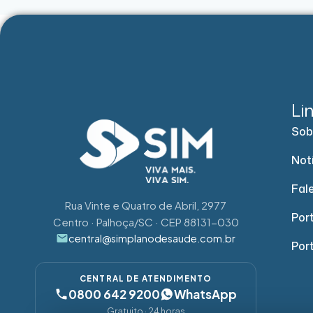
Li
Sob
Not
Fal
Rua Vinte e Quatro de Abril, 2977
Port
Centro · Palhoça/SC · CEP 88131-030
central@simplanodesaude.com.br
Por
CENTRAL DE ATENDIMENTO
0800 642 9200
WhatsApp
Gratuito · 24 horas