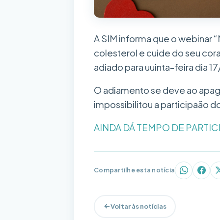
A SIM informa que o webinar 
colesterol e cuide do seu cor
adiado para uuinta-feira dia 1
O adiamento se deve ao apag
impossibilitou a participaão do
AINDA DÁ TEMPO DE PARTIC
Compartilhe esta notícia
WhatsAp
Face
Voltar às notícias