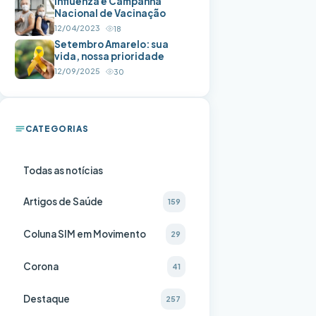
Influenza e Campanha
Nacional de Vacinação
12/04/2023
18
Setembro Amarelo: sua
vida, nossa prioridade
12/09/2025
30
CATEGORIAS
Todas as notícias
Artigos de Saúde
159
Coluna SIM em Movimento
29
Corona
41
Destaque
257