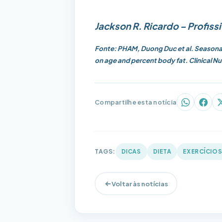
Jackson R. Ricardo – Profis
Fonte: PHAM, Duong Duc et al. Seasonal
on age and percent body fat. Clinical Nutr
Compartilhe esta notícia
WhatsAp
Face
TAGS:
DICAS
DIETA
EXERCÍCIO
Voltar às notícias