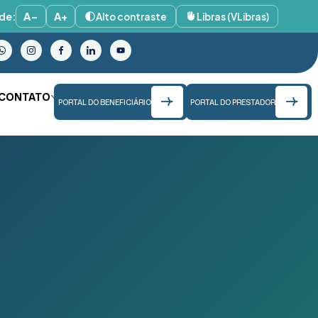
de:
A−
A+
Alto contraste
Libras (VLibras)
CONTATO
PORTAL DO BENEFICIÁRIO
PORTAL DO PRESTADOR