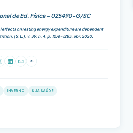
sional de Ed. Física – 025490-G/SC
 effects on resting energy expenditure are dependent
ition, [S.L.], v. 39, n. 4, p. 1276-1283, abr. 2020.
p
book
X (Twitter)
LinkedIn
E-mail
Copiar link
S
INVERNO
SUA SAÚDE