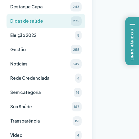
Destaque Capa
243
Dicas de saúde
275
LINKS RÁPIDOS
Eleição 2022
8
Gestão
255
Notícias
549
Rede Credenciada
6
Sem categoria
16
Sua Saúde
167
Transparência
151
Video
4