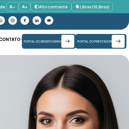
de:
A−
A+
Alto contraste
Libras (VLibras)
CONTATO
PORTAL DO BENEFICIÁRIO
PORTAL DO PRESTADOR