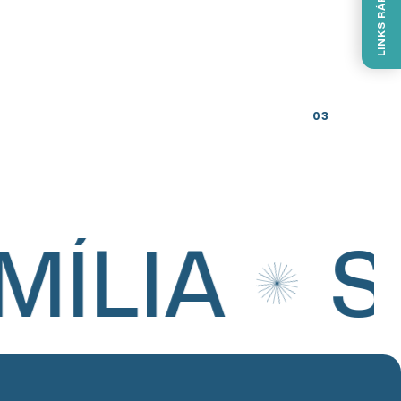
LINKS RÁPIDOS
03
MÍLIA
S