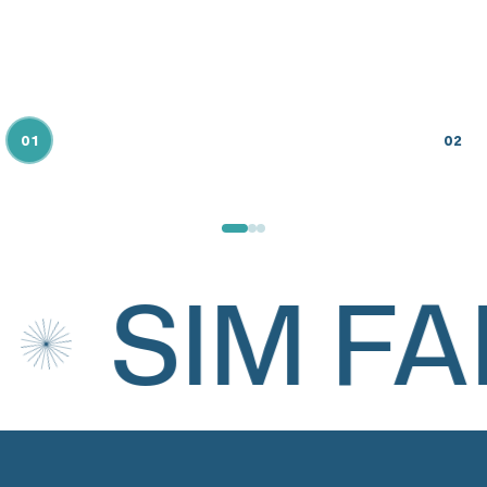
01
02
SIM FA