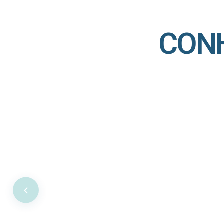
CON
SIM Saúde
Cobertura completa para você. Tenha acesso a consultas
exames e internações com toda a tranquilidade que você
merece.
Saiba Mais