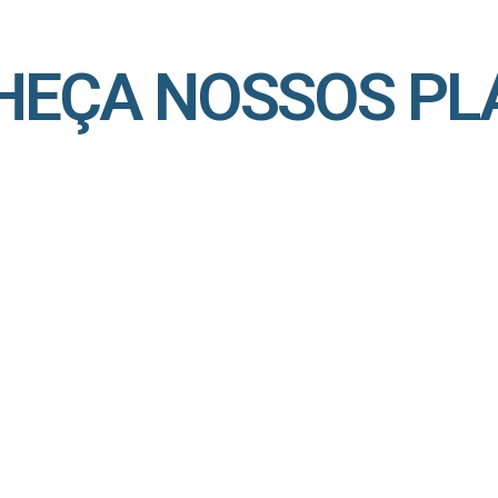
HEÇA NOSSOS PL
SIM Família
,