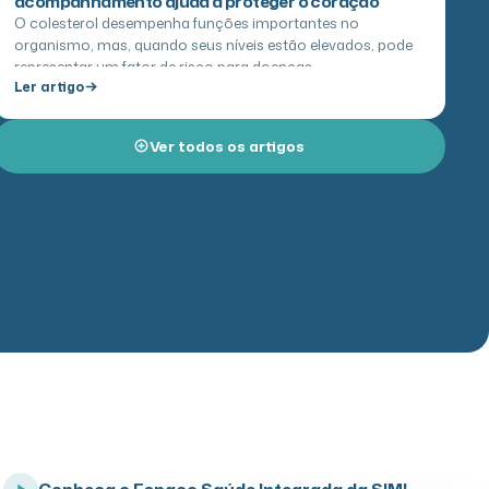
O colesterol desempenha funções importantes no
organismo, mas, quando seus níveis estão elevados, pode
representar um fator de risco para doenças
Ler artigo
cardiovasculares.…
Ver todos os artigos
Conheça o Espaço Saúde Integrada da SIM!