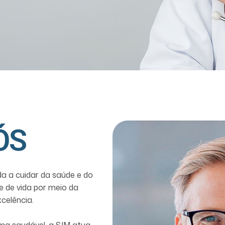
ÓS
da a cuidar da saúde e do
e de vida por meio da
celência.
ma saudável, a SIM atua