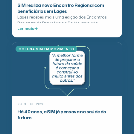
SIM realiza novo Encontro Regional com
beneficiários em Lages
Lages recebeu mais uma edição dos Encontros
Regionais de Previdência e Saúde, reunindo
Ler mais
beneficiários da SIM e da Fusesc em…
COLUNA SIM EM MOVIMENTO
29 DE JUL. 2026
Há 40 anos, a SIM já pensava na saúde do
futuro