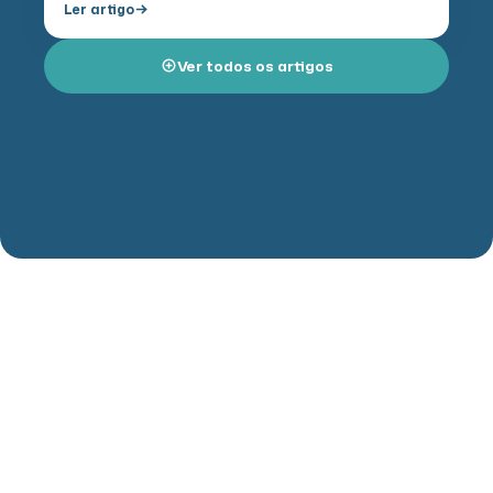
Ler artigo
autocuidado e da…
Ver todos os artigos