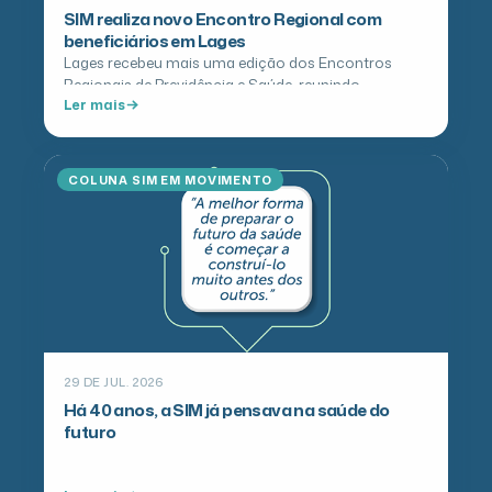
SIM realiza novo Encontro Regional com
beneficiários em Lages
Lages recebeu mais uma edição dos Encontros
Regionais de Previdência e Saúde, reunindo
Ler mais
beneficiários da SIM e da Fusesc em…
COLUNA SIM EM MOVIMENTO
29 DE JUL. 2026
Há 40 anos, a SIM já pensava na saúde do
futuro