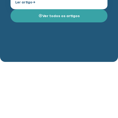
Ler artigo
autocuidado e da…
Ver todos os artigos