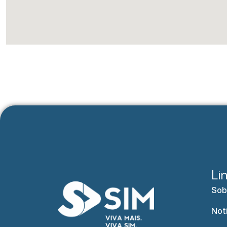
Li
Sob
Not