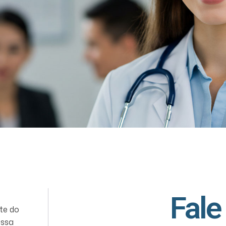
Fale
te do
ossa