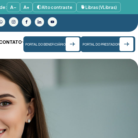
de:
A−
A+
Alto contraste
Libras (VLibras)
CONTATO
PORTAL DO BENEFICIÁRIO
PORTAL DO PRESTADOR