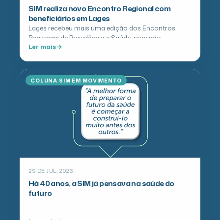
SIM realiza novo Encontro Regional com
beneficiários em Lages
Lages recebeu mais uma edição dos Encontros
Regionais de Previdência e Saúde, reunindo
Ler mais
beneficiários da SIM e da Fusesc em…
COLUNA SIM EM MOVIMENTO
29 DE JUL. 2026
Há 40 anos, a SIM já pensava na saúde do
futuro