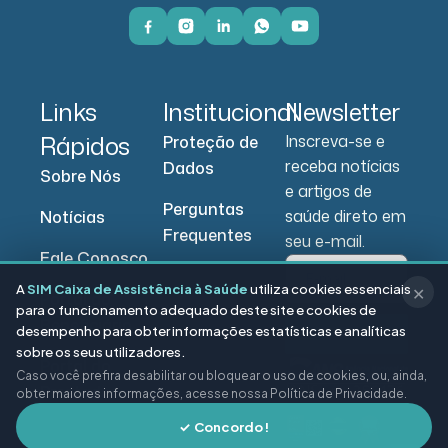
Links
Institucional
Newsletter
Rápidos
Inscreva-se e
Proteção de
receba notícias
Dados
Sobre Nós
e artigos de
Perguntas
saúde direto em
Notícias
Frequentes
seu e-mail.
Fale Conosco
A
SIM Caixa de Assistência à Saúde
utiliza cookies essenciais
✕
Portal do
para o funcionamento adequado deste site e cookies de
Beneficiário
desempenho para obter informações estatísticas e analíticas
Enviar
sobre os seus utilizadores.
Portal do
Caso você prefira desabilitar ou bloquear o uso de cookies, ou, ainda,
Prestador
obter maiores informações, acesse nossa Política de Privacidade.
✓ Concordo!