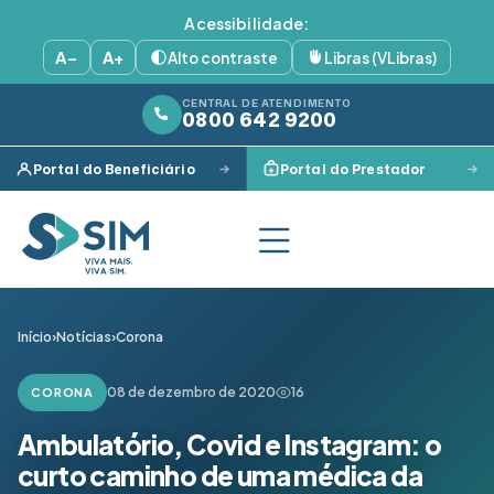
Acessibilidade:
A−
A+
Alto contraste
Libras (VLibras)
CENTRAL DE ATENDIMENTO
0800 642 9200
Portal do Beneficiário
Portal do Prestador
Início
›
Notícias
›
Corona
08 de dezembro de 2020
16
CORONA
Ambulatório, Covid e Instagram: o
curto caminho de uma médica da