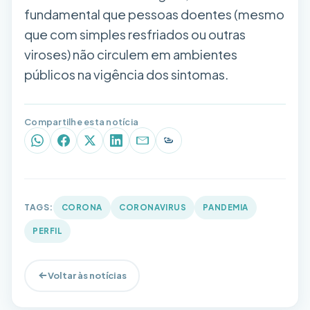
fundamental que pessoas doentes (mesmo
que com simples resfriados ou outras
viroses) não circulem em ambientes
públicos na vigência dos sintomas.
Compartilhe esta notícia
WhatsApp
Facebook
X (Twitter)
LinkedIn
E-mail
Copiar link
TAGS:
CORONA
CORONAVIRUS
PANDEMIA
PERFIL
Voltar às notícias