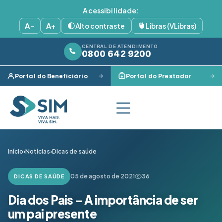
Acessibilidade:
A−
A+
Alto contraste
Libras (VLibras)
CENTRAL DE ATENDIMENTO
0800 642 9200
Portal do Beneficiário
Portal do Prestador
Início
›
Notícias
›
Dicas de saúde
05 de agosto de 2021
36
DICAS DE SAÚDE
Dia dos Pais – A importância de ser
um pai presente