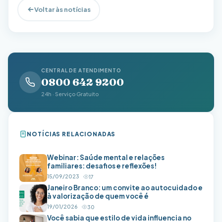
Voltar às notícias
CENTRAL DE ATENDIMENTO
0800 642 9200
24h · Serviço Gratuito
NOTÍCIAS RELACIONADAS
Webinar: Saúde mental e relações
familiares: desafios e reflexões!
15/09/2023
17
Janeiro Branco: um convite ao autocuidado e
à valorização de quem você é
19/01/2026
30
Você sabia que estilo de vida influencia no