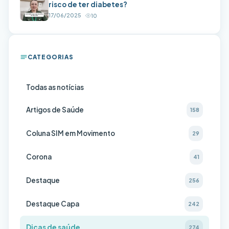
risco de ter diabetes?
17/06/2025
10
CATEGORIAS
Todas as notícias
Artigos de Saúde
158
Coluna SIM em Movimento
29
Corona
41
Destaque
256
Destaque Capa
242
Dicas de saúde
274