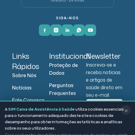
SIGA-NOS
Links
Institucional
Newsletter
Rápidos
Inscreva-se e
Proteção de
receba notícias
Dados
Sobre Nós
e artigos de
Perguntas
saúde direto em
Notícias
Frequentes
seu e-mail.
Fale Conosco
A
SIM Caixa de Assistência à Saúde
utiliza cookies essenciais
✕
Portal do
para o funcionamento adequado deste site e cookies de
Beneficiário
desempenho para obter informações estatísticas e analíticas
Enviar
sobre os seus utilizadores.
Portal do