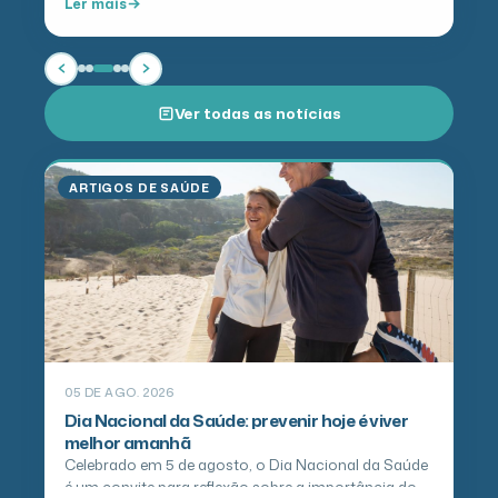
Ler mais
lançar seu…
Ver todas as notícias
ARTIGOS DE SAÚDE
05 DE AGO. 2026
Dia Nacional da Saúde: prevenir hoje é viver
melhor amanhã
Celebrado em 5 de agosto, o Dia Nacional da Saúde
é um convite para reflexão sobre a importância do