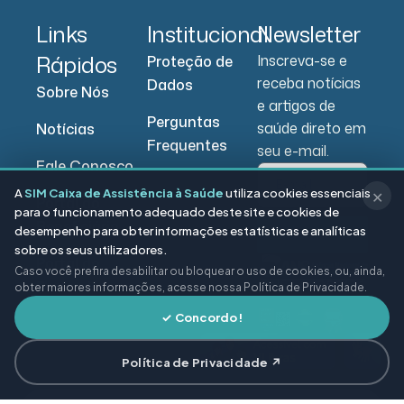
Links
Institucional
Newsletter
Rápidos
Inscreva-se e
Proteção de
receba notícias
Dados
Sobre Nós
e artigos de
Perguntas
saúde direto em
Notícias
Frequentes
seu e-mail.
Fale Conosco
A
SIM Caixa de Assistência à Saúde
utiliza cookies essenciais
✕
Portal do
para o funcionamento adequado deste site e cookies de
Beneficiário
desempenho para obter informações estatísticas e analíticas
Enviar
sobre os seus utilizadores.
Portal do
Caso você prefira desabilitar ou bloquear o uso de cookies, ou, ainda,
Prestador
obter maiores informações, acesse nossa Política de Privacidade.
✓ Concordo!
Política de Privacidade ↗