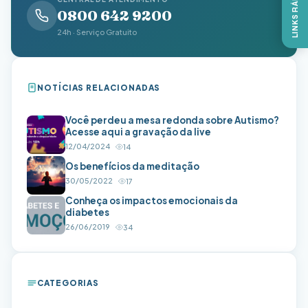
LINKS RÁPIDOS
0800 642 9200
24h · Serviço Gratuito
NOTÍCIAS RELACIONADAS
Você perdeu a mesa redonda sobre Autismo?
Acesse aqui a gravação da live
12/04/2024
14
Os benefícios da meditação
30/05/2022
17
Conheça os impactos emocionais da
diabetes
26/06/2019
34
CATEGORIAS