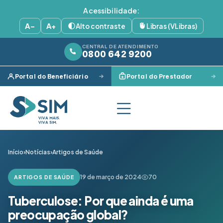
Acessibilidade:
A−
A+
Alto contraste
Libras (VLibras)
CENTRAL DE ATENDIMENTO
0800 642 9200
Portal do Beneficiário
Portal do Prestador
Início
›
Notícias
›
Artigos de Saúde
19 de março de 2024
70
ARTIGOS DE SAÚDE
Tuberculose: Por que ainda é uma
preocupação global?