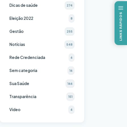
Dicas de saúde
274
LINKS RÁPIDOS
Eleição 2022
8
Gestão
255
Notícias
548
Rede Credenciada
6
Sem categoria
16
Sua Saúde
166
Transparência
151
Video
4