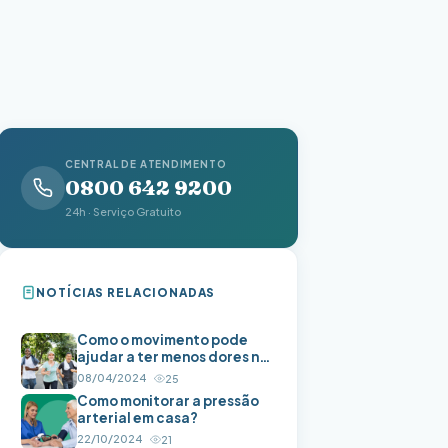
CENTRAL DE ATENDIMENTO
0800 642 9200
24h · Serviço Gratuito
NOTÍCIAS RELACIONADAS
Como o movimento pode
ajudar a ter menos dores no
corpo
08/04/2024
25
Como monitorar a pressão
arterial em casa?
22/10/2024
21