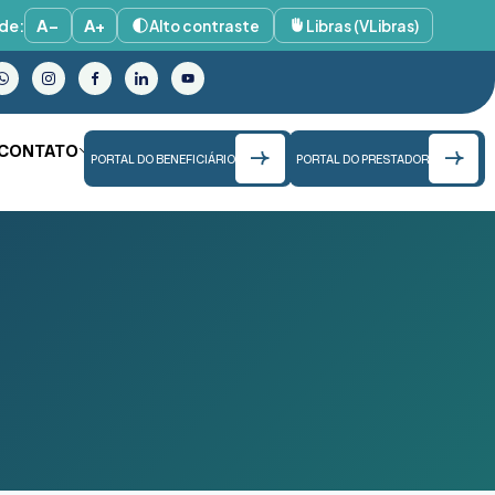
de:
A−
A+
Alto contraste
Libras (VLibras)
CONTATO
PORTAL DO BENEFICIÁRIO
PORTAL DO PRESTADOR