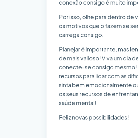
conexão consigo é muito impo
Por isso, olhe para dentro de 
os motivos que o fazem se sen
carrega consigo.
Planejar é importante, mas l
de mais valioso! Viva um dia d
conecte-se consigo mesmo! V
recursos para lidar com as dif
sinta bem emocionalmente ou n
os seus recursos de enfrentam
saúde mental!
Feliz novas possibilidades!