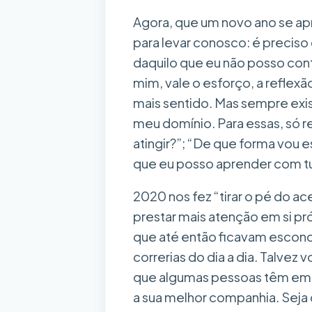
Agora, que um novo ano se a
para levar conosco: é preciso
daquilo que eu não posso con
mim, vale o esforço, a reflex
mais sentido. Mas sempre exi
meu domínio. Para essas, só r
atingir?”; “De que forma vou e
que eu posso aprender com t
2020 nos fez “tirar o pé do ac
prestar mais atenção em si p
que até então ficavam escondi
correrias do dia a dia. Talvez
que algumas pessoas têm em s
a sua melhor companhia. Seja q