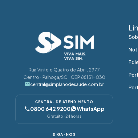
Li
Sob
Not
Fal
Rua Vinte e Quatro de Abril, 2977
Port
Centro · Palhoça/SC · CEP 88131-030
central@simplanodesaude.com.br
Por
CENTRAL DE ATENDIMENTO
0800 642 9200
WhatsApp
Gratuito · 24 horas
SIGA-NOS