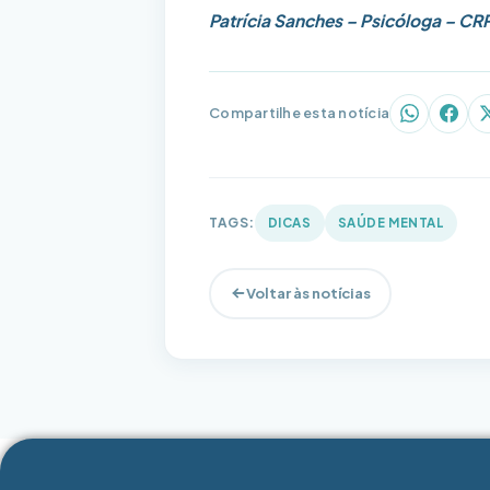
Patrícia Sanches –
Psicóloga –
CRP
Compartilhe esta notícia
WhatsAp
Face
TAGS:
DICAS
SAÚDE MENTAL
Voltar às notícias