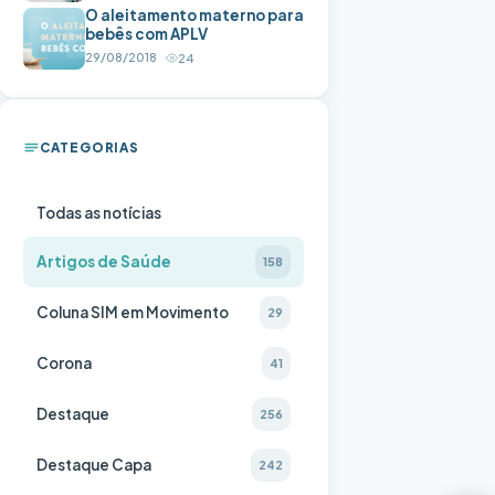
O aleitamento materno para
bebês com APLV
29/08/2018
24
CATEGORIAS
Todas as notícias
Artigos de Saúde
158
Coluna SIM em Movimento
29
Corona
41
Destaque
256
Destaque Capa
242