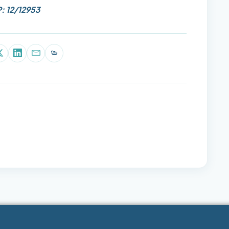
: 12/12953
p
book
X (Twitter)
LinkedIn
E-mail
Copiar link