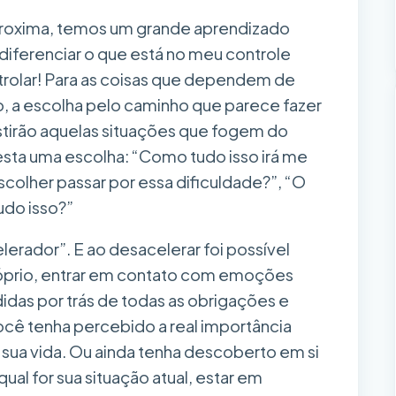
proxima, temos um grande aprendizado
 diferenciar o que está no meu controle
trolar! Para as coisas que dependem de
ão, a escolha pelo caminho que parece fazer
stirão aquelas situações que fogem do
esta uma escolha: “Como tudo isso irá me
scolher passar por essa dificuldade?”, “O
udo isso?”
elerador”. E ao desacelerar foi possível
róprio, entrar em contato com emoções
das por trás de todas as obrigações e
 você tenha percebido a real importância
ua vida. Ou ainda tenha descoberto em si
ual for sua situação atual, estar em